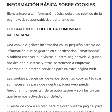
INFORMACIÓN BÁSICA SOBRE COOKIES
Bienvenida/o a la información básica sobre las cookies de la
página web responsabilidad de la entidad:
FEDERACIÓN DE GOLF DE LA COMUNIDAD
VALENCIANA
Una cookie o galleta informática es un pequeño archivo de
Dirección
información que se guarda en tu ordenador, “smartphone”
Centre de L´Esport, Carrer d'Isaac Peral i
o tableta cada vez que visitas nuestra página web. Algunas
Caballero, Nº 5, Despachos 2 y 3, 46980,
cookies son nuestras y otras pertenecen a empresas
Valencia
externas que prestan servicios para nuestra página web.
Teléfono
Las cookies pueden ser de varios tipos: las cookies técnicas
+34 961 367 799
son necesarias para que nuestra página web pueda
Email
funcionar, no necesitan de tu autorización y son las únicas
federacion@golfcv.com
que tenemos activadas por defecto.
El resto de cookies sirven para mejorar nuestra página, para
Aviso Legal