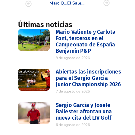
Marc Quintana, Xinyi Gu y Patricia Bañón, Campeones S18 y S16 de la CV
El Saler acoge la presentación del proyecto PlaySpain.Golf en la CV
Últimas noticias
Mario Valiente y Carlota
Font, terceros en el
Campeonato de España
Benjamín P&P
8 de agosto de 2026
Abiertas las inscripciones
para el Sergio Garcia
Junior Championship 2026
7 de agosto de 2026
Sergio García y Josele
Ballester afrontan una
nueva cita del LIV Golf
6 de agosto de 2026