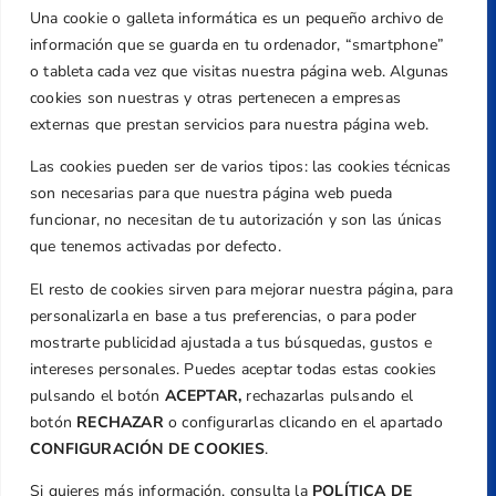
Una cookie o galleta informática es un pequeño archivo de
Dirección
información que se guarda en tu ordenador, “smartphone”
Centre de L´Esport, Carrer d'Isaac Peral i
o tableta cada vez que visitas nuestra página web. Algunas
Caballero, Nº 5, Despachos 2 y 3, 46980,
cookies son nuestras y otras pertenecen a empresas
Valencia
externas que prestan servicios para nuestra página web.
Teléfono
Las cookies pueden ser de varios tipos: las cookies técnicas
+34 961 367 799
son necesarias para que nuestra página web pueda
Email
funcionar, no necesitan de tu autorización y son las únicas
que tenemos activadas por defecto.
federacion@golfcv.com
El resto de cookies sirven para mejorar nuestra página, para
Aviso Legal
personalizarla en base a tus preferencias, o para poder
Política de Privacidad
mostrarte publicidad ajustada a tus búsquedas, gustos e
Transparencia
intereses personales. Puedes aceptar todas estas cookies
Normativa
pulsando el botón
ACEPTAR,
rechazarlas pulsando el
botón
RECHAZAR
o configurarlas clicando en el apartado
Federación
CONFIGURACIÓN DE COOKIES
.
Revista
Si quieres más información, consulta la
POLÍTICA DE