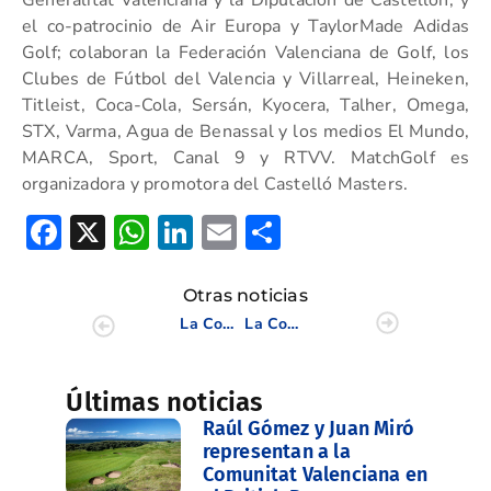
Generalitat Valenciana y la Diputación de Castellón, y
el co-patrocinio de Air Europa y TaylorMade Adidas
Golf; colaboran la Federación Valenciana de Golf, los
Clubes de Fútbol del Valencia y Villarreal, Heineken,
Titleist, Coca-Cola, Sersán, Kyocera, Talher, Omega,
STX, Varma, Agua de Benassal y los medios El Mundo,
MARCA, Sport, Canal 9 y RTVV. MatchGolf es
organizadora y promotora del Castelló Masters.
Facebook
X
WhatsApp
LinkedIn
Email
Compartir
Otras noticias
La Comunidad Valenciana a por la victoria en el Interterritorial Sub-25 Masculino
La Comunidad Valenciana arranca quinta en el Interterritorial Sub 25 Masculino
Últimas noticias
Raúl Gómez y Juan Miró
representan a la
Comunitat Valenciana en