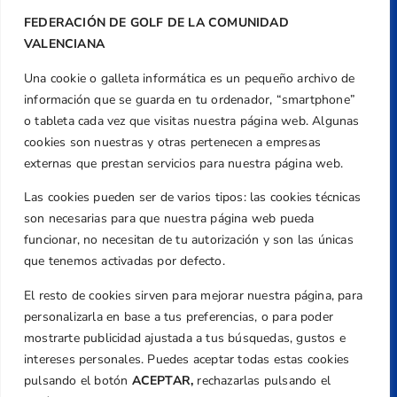
FEDERACIÓN DE GOLF DE LA COMUNIDAD
VALENCIANA
Una cookie o galleta informática es un pequeño archivo de
Dirección
información que se guarda en tu ordenador, “smartphone”
Centre de L´Esport, Carrer d'Isaac Peral i
o tableta cada vez que visitas nuestra página web. Algunas
Caballero, Nº 5, Despachos 2 y 3, 46980,
cookies son nuestras y otras pertenecen a empresas
Valencia
externas que prestan servicios para nuestra página web.
Teléfono
Las cookies pueden ser de varios tipos: las cookies técnicas
+34 961 367 799
son necesarias para que nuestra página web pueda
Email
funcionar, no necesitan de tu autorización y son las únicas
federacion@golfcv.com
que tenemos activadas por defecto.
El resto de cookies sirven para mejorar nuestra página, para
Aviso Legal
personalizarla en base a tus preferencias, o para poder
Política de Privacidad
mostrarte publicidad ajustada a tus búsquedas, gustos e
Transparencia
intereses personales. Puedes aceptar todas estas cookies
Normativa
pulsando el botón
ACEPTAR,
rechazarlas pulsando el