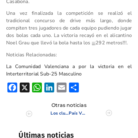
Casabona.
Una vez finalizada la competición se realizó el
tradicional concurso de drive más largo, donde
compiten tres jugadores de cada equipo pudiendo jugar
dos bolas cada uno. La victoria recayó en el alicantino
Noel Grau que llevó la bola hasta los ¡¡¡292 metros!!!.
Noticias Relacionadas:
La Comunidad Valenciana a por la victoria en el
Interterritorial Sub-25 Masculino
Facebook
X
WhatsApp
LinkedIn
Email
Compartir
Otras noticias
Los clubes de fútbol del Valencia y el Villarreal, con el Castelló Masters
País Vasco se impone en cuartos a la Comunidad Valenciana en el Interterritorial Sub 25
Últimas noticias