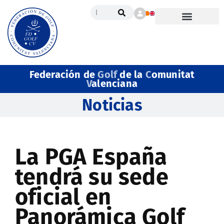
Federación de
Golf
de la
C
omunitat
V
alenciana
Noticias
La PGA España
tendrá su sede
oficial en
Panorámica Golf