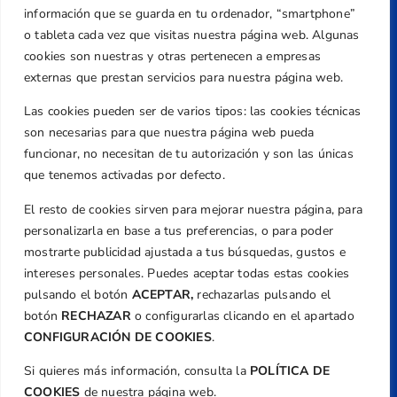
Dirección
información que se guarda en tu ordenador, “smartphone”
Centre de L´Esport, Carrer d'Isaac Peral i
o tableta cada vez que visitas nuestra página web. Algunas
Caballero, Nº 5, Despachos 2 y 3, 46980,
cookies son nuestras y otras pertenecen a empresas
Valencia
externas que prestan servicios para nuestra página web.
Teléfono
Las cookies pueden ser de varios tipos: las cookies técnicas
+34 961 367 799
son necesarias para que nuestra página web pueda
Email
funcionar, no necesitan de tu autorización y son las únicas
que tenemos activadas por defecto.
federacion@golfcv.com
El resto de cookies sirven para mejorar nuestra página, para
Aviso Legal
personalizarla en base a tus preferencias, o para poder
Política de Privacidad
mostrarte publicidad ajustada a tus búsquedas, gustos e
Transparencia
intereses personales. Puedes aceptar todas estas cookies
Normativa
pulsando el botón
ACEPTAR,
rechazarlas pulsando el
botón
RECHAZAR
o configurarlas clicando en el apartado
Federación
CONFIGURACIÓN DE COOKIES
.
Revista
Si quieres más información, consulta la
POLÍTICA DE
COOKIES
de nuestra página web.