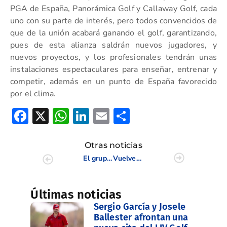
PGA de España, Panorámica Golf y Callaway Golf, cada
uno con su parte de interés, pero todos convencidos de
que de la unión acabará ganando el golf, garantizando,
pues de esta alianza saldrán nuevos jugadores, y
nuevos proyectos, y los profesionales tendrán unas
instalaciones espectaculares para enseñar, entrenar y
competir, además en un punto de España favorecido
por el clima.
Facebook
X
WhatsApp
LinkedIn
Email
Compartir
Otras noticias
El grupo de trabajo CTAF echa a andar con Martina Navarro y Patricia Bañón
Vuelve la Levante Cup en su XX edición que se disputará en Panorámica Golf
Últimas noticias
Sergio García y Josele
Ballester afrontan una