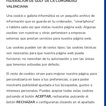
FEDERACIÓN DE GOLF DE LA COMUNIDAD
VALENCIANA
Una cookie o galleta informática es un pequeño archivo de
Dirección
información que se guarda en tu ordenador, “smartphone”
Centre de L´Esport, Carrer d'Isaac Peral i
o tableta cada vez que visitas nuestra página web. Algunas
Caballero, Nº 5, Despachos 2 y 3, 46980,
cookies son nuestras y otras pertenecen a empresas
Valencia
externas que prestan servicios para nuestra página web.
Teléfono
Las cookies pueden ser de varios tipos: las cookies técnicas
+34 961 367 799
son necesarias para que nuestra página web pueda
Email
funcionar, no necesitan de tu autorización y son las únicas
federacion@golfcv.com
que tenemos activadas por defecto.
El resto de cookies sirven para mejorar nuestra página, para
Aviso Legal
personalizarla en base a tus preferencias, o para poder
Política de Privacidad
mostrarte publicidad ajustada a tus búsquedas, gustos e
Transparencia
intereses personales. Puedes aceptar todas estas cookies
Normativa
pulsando el botón
ACEPTAR,
rechazarlas pulsando el
botón
RECHAZAR
o configurarlas clicando en el apartado
Federación