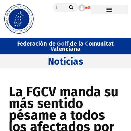
Federación de
Golf
de la
C
omunitat
V
alenciana
Noticias
La FGCV manda su
más sentido
pésame a todos
los afectados por