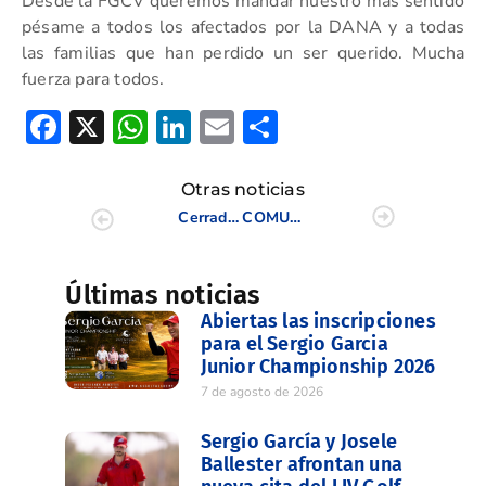
Desde la FGCV queremos mandar nuestro más sentido
pésame a todos los afectados por la DANA y a todas
las familias que han perdido un ser querido. Mucha
fuerza para todos.
Facebook
X
WhatsApp
LinkedIn
Email
Compartir
Otras noticias
Cerrada la sede federativa por la DANA, contacto teléfono 966364036
COMUNICADO OFICIAL FGCV: SUSPENSIÓN DE COMPETICIONES DURANTE EL LUTO OFICIAL
Últimas noticias
Abiertas las inscripciones
para el Sergio Garcia
Junior Championship 2026
7 de agosto de 2026
Sergio García y Josele
Ballester afrontan una