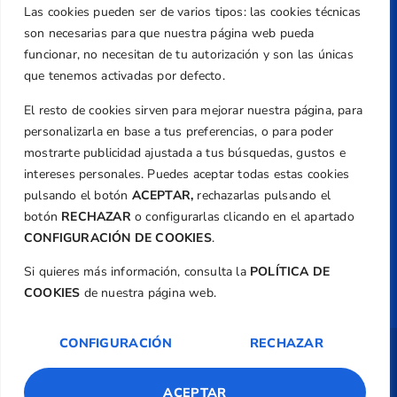
Teléfono
Las cookies pueden ser de varios tipos: las cookies técnicas
+34 961 367 799
son necesarias para que nuestra página web pueda
Email
funcionar, no necesitan de tu autorización y son las únicas
que tenemos activadas por defecto.
federacion@golfcv.com
El resto de cookies sirven para mejorar nuestra página, para
Aviso Legal
personalizarla en base a tus preferencias, o para poder
Política de Privacidad
mostrarte publicidad ajustada a tus búsquedas, gustos e
Transparencia
intereses personales. Puedes aceptar todas estas cookies
Normativa
pulsando el botón
ACEPTAR,
rechazarlas pulsando el
botón
RECHAZAR
o configurarlas clicando en el apartado
Federación
CONFIGURACIÓN DE COOKIES
.
Revista
Si quieres más información, consulta la
POLÍTICA DE
COOKIES
de nuestra página web.
CONFIGURACIÓN
RECHAZAR
Copyright ©
Federación de Golf de la
Comunitat Valenciana
| Diseño:
TecnoQuatre
ACEPTAR