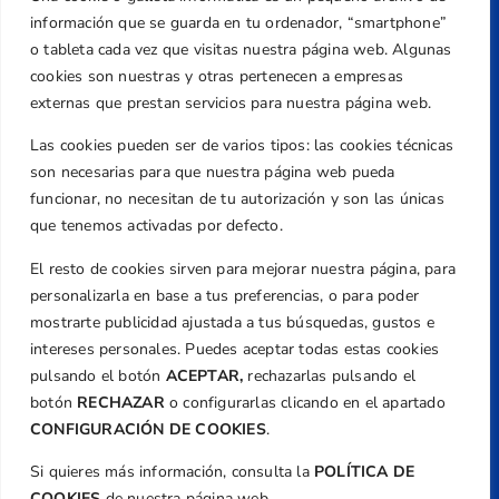
Dirección
información que se guarda en tu ordenador, “smartphone”
Centre de L´Esport, Carrer d'Isaac Peral i
o tableta cada vez que visitas nuestra página web. Algunas
Caballero, Nº 5, Despachos 2 y 3, 46980,
cookies son nuestras y otras pertenecen a empresas
Valencia
externas que prestan servicios para nuestra página web.
Teléfono
Las cookies pueden ser de varios tipos: las cookies técnicas
+34 961 367 799
son necesarias para que nuestra página web pueda
Email
funcionar, no necesitan de tu autorización y son las únicas
federacion@golfcv.com
que tenemos activadas por defecto.
El resto de cookies sirven para mejorar nuestra página, para
Aviso Legal
personalizarla en base a tus preferencias, o para poder
Política de Privacidad
mostrarte publicidad ajustada a tus búsquedas, gustos e
Transparencia
intereses personales. Puedes aceptar todas estas cookies
Normativa
pulsando el botón
ACEPTAR,
rechazarlas pulsando el
botón
RECHAZAR
o configurarlas clicando en el apartado
Federación
CONFIGURACIÓN DE COOKIES
.
Revista
Si quieres más información, consulta la
POLÍTICA DE
COOKIES
de nuestra página web.