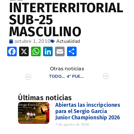
INTERTERRITORIAL
SUB-25
MASCULINO
octubre 1, 2010
Actualidad
Facebook
X
WhatsApp
LinkedIn
Email
Compartir
Otras noticias
TODOS LOS SÁBADOS GOLF EN “EL MUNDO” E “INFORMACIÓN”
4º PUESTO PARA LOS VALENCIANOS EN EL INTERTERRITORIAL SUB-25
Últimas noticias
Abiertas las inscripciones
para el Sergio Garcia
Junior Championship 2026
7 de agosto de 2026