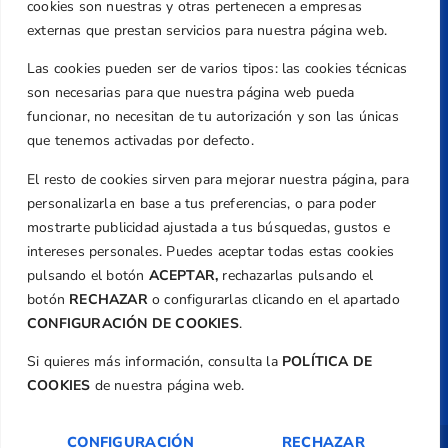
Caballero, Nº 5, Despachos 2 y 3, 46980,
cookies son nuestras y otras pertenecen a empresas
Valencia
externas que prestan servicios para nuestra página web.
Teléfono
Las cookies pueden ser de varios tipos: las cookies técnicas
+34 961 367 799
son necesarias para que nuestra página web pueda
Email
funcionar, no necesitan de tu autorización y son las únicas
federacion@golfcv.com
que tenemos activadas por defecto.
El resto de cookies sirven para mejorar nuestra página, para
Aviso Legal
personalizarla en base a tus preferencias, o para poder
Política de Privacidad
mostrarte publicidad ajustada a tus búsquedas, gustos e
Transparencia
intereses personales. Puedes aceptar todas estas cookies
Normativa
pulsando el botón
ACEPTAR,
rechazarlas pulsando el
botón
RECHAZAR
o configurarlas clicando en el apartado
Federación
CONFIGURACIÓN DE COOKIES
.
Revista
Si quieres más información, consulta la
POLÍTICA DE
COOKIES
de nuestra página web.
CONFIGURACIÓN
RECHAZAR