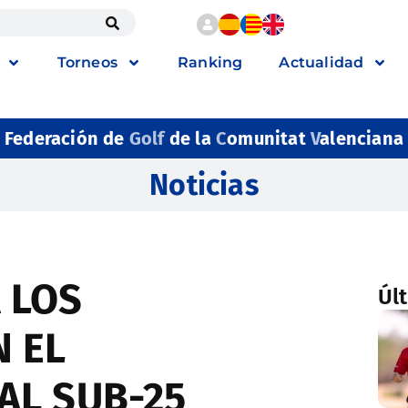
Torneos
Ranking
Actualidad
Federación de
Golf
de la
C
omunitat
V
alenciana
Noticias
 LOS
Úl
N EL
AL SUB-25