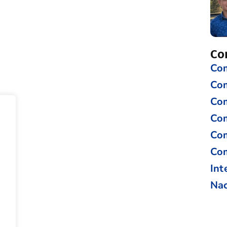
Co
Com
Co
Com
Com
Com
Com
Int
Nac