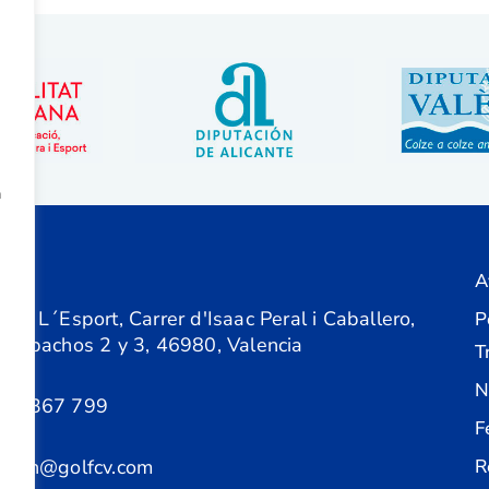
a
A
ón
 de L´Esport, Carrer d'Isaac Peral i Caballero,
P
 Despachos 2 y 3, 46980, Valencia
T
N
61 367 799
F
acion@golfcv.com
R