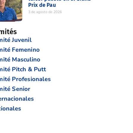
Prix de Pau
3 de agosto de 2026
mités
ité Juvenil
mité Femenino
ité Masculino
ité Pitch & Putt
ité Profesionales
ité Senior
ernacionales
ionales