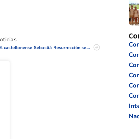
tir
Co
oticias
Com
El castellonense Sebastiá Resurrección se proclama subcampeón de España de Pitch & Putt en Panorámica
Co
Com
Com
Com
Com
Int
Nac