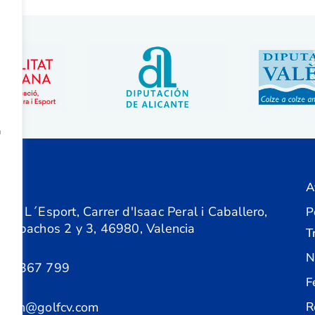
a
A
ón
 de L´Esport, Carrer d'Isaac Peral i Caballero,
P
 Despachos 2 y 3, 46980, Valencia
T
N
61 367 799
F
acion@golfcv.com
R