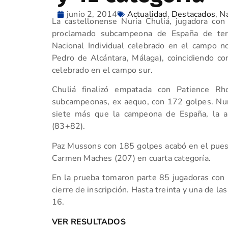
junio 2, 2014
Actualidad
,
Destacados
,
Na
La castellonense Nuria Chuliá, jugadora con 
proclamado subcampeona de España de ter
Nacional Individual celebrado en el campo 
Pedro de Alcántara, Málaga), coincidiendo co
celebrado en el campo sur.
Chuliá finalizó empatada con Patience 
subcampeonas, ex aequo, con 172 golpes. Nur
siete más que la campeona de España, la 
(83+82).
Paz Mussons con 185 golpes acabó en el puesto 
Carmen Maches (207) en cuarta categoría.
En la prueba tomaron parte 85 jugadoras con 
cierre de inscripción. Hasta treinta y una de la
16.
VER RESULTADOS