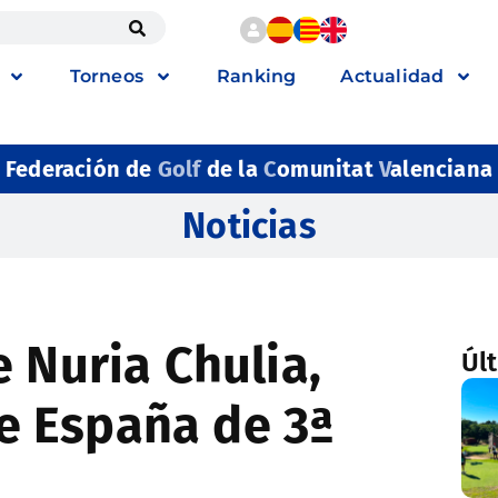
Torneos
Ranking
Actualidad
Federación de
Golf
de la
C
omunitat
V
alenciana
Noticias
 Nuria Chulia,
Úl
 España de 3ª