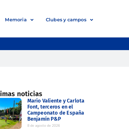
Memoria
Clubes y campos
timas noticias
Mario Valiente y Carlota
Font, terceros en el
Campeonato de España
Benjamín P&P
8 de agosto de 2026