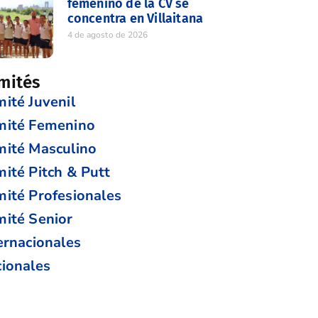
femenino de la CV se
concentra en Villaitana
4 de agosto de 2026
mités
ité Juvenil
mité Femenino
ité Masculino
ité Pitch & Putt
ité Profesionales
ité Senior
ernacionales
ionales