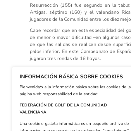
Resurrección (155) fue segundo en la tabla
Artigas, séptimo (160) y el valenciano Ric
jugadores de la Comunidad entre los diez mejo
Cabe recordar que en esta especialidad del go
de menor o mayor dificultad –en algunos casos
de que las salidas se realicen desde superfici
palos inferior. En este Campeonato de España
jugaron tres rondas de 18 hoyos.
VER RESULTADOS
INFORMACIÓN BÁSICA SOBRE COOKIES
Bienvenida/o a la información básica sobre las cookies de la
Facebook
X
WhatsApp
LinkedIn
Email
Compar
página web responsabilidad de la entidad:
FEDERACIÓN DE GOLF DE LA COMUNIDAD
Otras n
VALENCIANA
La castellonense Nuria Chulia, subcampeona de España de 3ª y 4ª categoría
Una cookie o galleta informática es un pequeño archivo de
información que se guarda en tu ordenador, “smartphone”