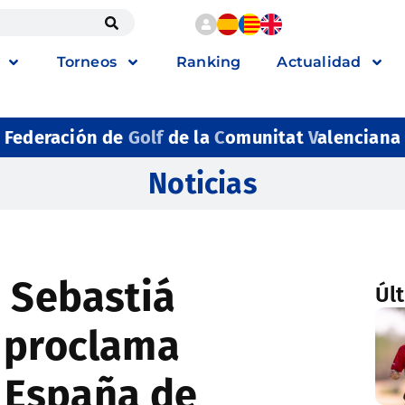
Torneos
Ranking
Actualidad
Federación de
Golf
de la
C
omunitat
V
alenciana
Noticias
e Sebastiá
Úl
 proclama
 España de