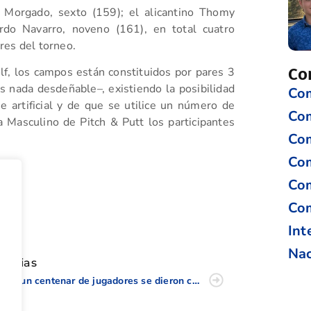
; Morgado, sexto (159); el alicantino Thomy
ardo Navarro, noveno (161), en total cuatro
res del torneo.
Co
lf, los campos están constituidos por pares 3
 nada desdeñable–, existiendo la posibilidad
Com
e artificial y de que se utilice un número de
Co
 Masculino de Pitch & Putt los participantes
Com
Com
Com
Com
tir
Int
Nac
oticias
Casi un centenar de jugadores se dieron cita en Golf Borriol a la disputa del Trofeo Comité Juvenil