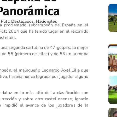
 Panorámica
 Putt
,
Destacados
,
Nacionales
 ha proclamado subcampeón de España en el
tt 2014 que ha tenido lugar en el recorrido
astellón.
na segunda cartulina de 47 golpes, la mejor
s de 55 (primera de ellas) y de 53 en la ronda
mpeón, el malagueño Leonardo Axel Lilja que
va, hazaña nunca lograda por jugador alguno
.
daluz en lo más alto de la clasificación con
rrección y sobre otro castellonense, Ignacio
o impidió el avance de los jugadores de la