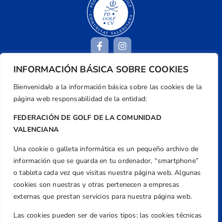
INFORMACIÓN BÁSICA SOBRE COOKIES
Dirección
Bienvenida/o a la información básica sobre las cookies de la
Centre de L´Esport, Carrer d'Isaac Peral i
página web responsabilidad de la entidad:
Caballero, Nº 5, Despachos 2 y 3, 46980,
FEDERACIÓN DE GOLF DE LA COMUNIDAD
Valencia
VALENCIANA
Teléfono
+34 961 367 799
Una cookie o galleta informática es un pequeño archivo de
información que se guarda en tu ordenador, “smartphone”
Email
o tableta cada vez que visitas nuestra página web. Algunas
federacion@golfcv.com
cookies son nuestras y otras pertenecen a empresas
Aviso Legal
externas que prestan servicios para nuestra página web.
Política de Privacidad
Las cookies pueden ser de varios tipos: las cookies técnicas