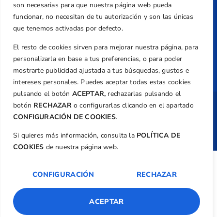
Transparencia
son necesarias para que nuestra página web pueda
funcionar, no necesitan de tu autorización y son las únicas
Normativa
que tenemos activadas por defecto.
Federación
El resto de cookies sirven para mejorar nuestra página, para
Revista
personalizarla en base a tus preferencias, o para poder
mostrarte publicidad ajustada a tus búsquedas, gustos e
intereses personales. Puedes aceptar todas estas cookies
pulsando el botón
ACEPTAR,
rechazarlas pulsando el
botón
RECHAZAR
o configurarlas clicando en el apartado
Copyright ©
Federación de Golf de la
Comunitat Valenciana
| Diseño:
TecnoQuatre
CONFIGURACIÓN DE COOKIES
.
Si quieres más información, consulta la
POLÍTICA DE
COOKIES
de nuestra página web.
CONFIGURACIÓN
RECHAZAR
ACEPTAR