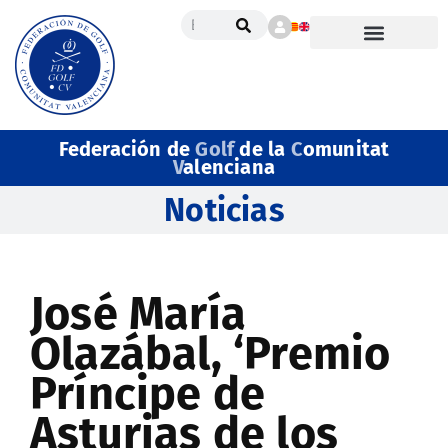
Federación de
Golf
de la
C
omunitat
V
alenciana
Noticias
José María
Olazábal, ‘Premio
Príncipe de
Asturias de los