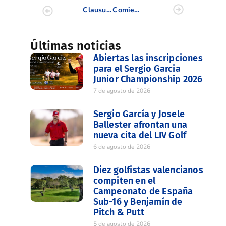
Clausurado el XXXVIII Congreso Nacional de Federaciones Autonómicas de Golf celebrado en Benidorm
Comienzan las concentraciones de cara a preparar los Interterritoriales 2013
Últimas noticias
Abiertas las inscripciones
para el Sergio Garcia
Junior Championship 2026
7 de agosto de 2026
Sergio García y Josele
Ballester afrontan una
nueva cita del LIV Golf
6 de agosto de 2026
Diez golfistas valencianos
compiten en el
Campeonato de España
Sub-16 y Benjamín de
Pitch & Putt
5 de agosto de 2026