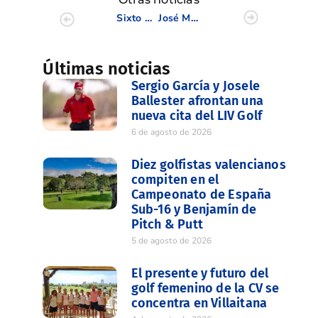
Sixto Casabona y José Bondía logran el Campeonato Dobles Masculino de la CV
José María Olazábal, ‘Premio Príncipe de Asturias de los Deportes 2013’
Últimas noticias
Sergio García y Josele
Ballester afrontan una
nueva cita del LIV Golf
6 de agosto de 2026
Diez golfistas valencianos
compiten en el
Campeonato de España
Sub-16 y Benjamín de
Pitch & Putt
5 de agosto de 2026
El presente y futuro del
golf femenino de la CV se
concentra en Villaitana