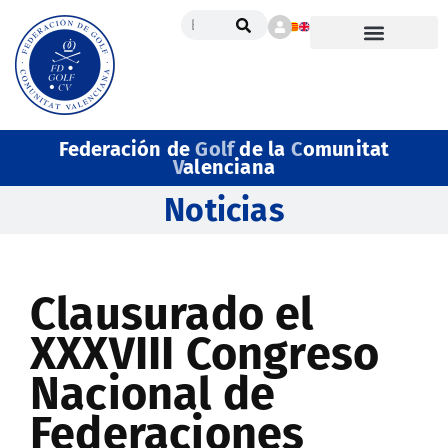
Federación de
Golf
de la
C
omunitat
V
alenciana
Noticias
Clausurado el
XXXVIII Congreso
Nacional de
Federaciones