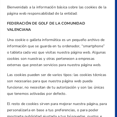
Bienvenida/o a la información básica sobre las cookies de la
página web responsabilidad de la entidad:
FEDERACIÓN DE GOLF DE LA COMUNIDAD
VALENCIANA
Una cookie o galleta informática es un pequeño archivo de
Dirección
información que se guarda en tu ordenador, “smartphone”
Centre de L´Esport, Carrer d'Isaac Peral i
o tableta cada vez que visitas nuestra página web. Algunas
Caballero, Nº 5, Despachos 2 y 3, 46980,
cookies son nuestras y otras pertenecen a empresas
Valencia
externas que prestan servicios para nuestra página web.
Teléfono
Las cookies pueden ser de varios tipos: las cookies técnicas
+34 961 367 799
son necesarias para que nuestra página web pueda
Email
funcionar, no necesitan de tu autorización y son las únicas
federacion@golfcv.com
que tenemos activadas por defecto.
El resto de cookies sirven para mejorar nuestra página, para
Aviso Legal
personalizarla en base a tus preferencias, o para poder
Política de Privacidad
mostrarte publicidad ajustada a tus búsquedas, gustos e