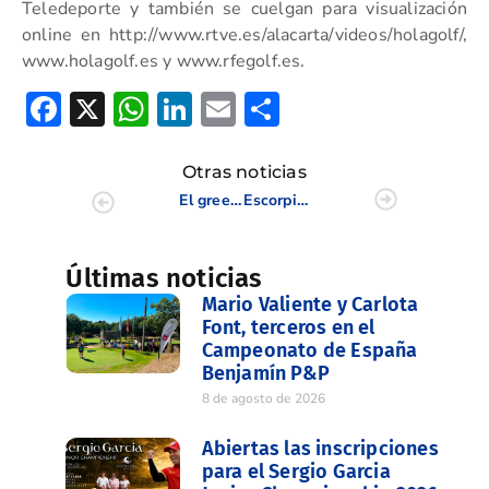
Teledeporte y también se cuelgan para visualización
online en http://www.rtve.es/alacarta/videos/holagolf/,
www.holagolf.es y www.rfegolf.es.
Facebook
X
WhatsApp
LinkedIn
Email
Compartir
Otras noticias
El greenkeeper de la FGCV Alfredo Pérez, en el Open de España 2024
Escorpión luchará por el título en el Interclubes masculino y Alenda se queda fuera por un solo golpe
Últimas noticias
Mario Valiente y Carlota
Font, terceros en el
Campeonato de España
Benjamín P&P
8 de agosto de 2026
Abiertas las inscripciones
para el Sergio Garcia