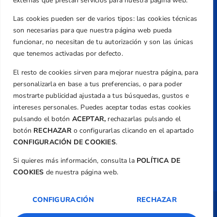
Valencia
externas que prestan servicios para nuestra página web.
Teléfono
Las cookies pueden ser de varios tipos: las cookies técnicas
+34 961 367 799
son necesarias para que nuestra página web pueda
Email
funcionar, no necesitan de tu autorización y son las únicas
federacion@golfcv.com
que tenemos activadas por defecto.
El resto de cookies sirven para mejorar nuestra página, para
Aviso Legal
personalizarla en base a tus preferencias, o para poder
Política de Privacidad
mostrarte publicidad ajustada a tus búsquedas, gustos e
Transparencia
intereses personales. Puedes aceptar todas estas cookies
Normativa
pulsando el botón
ACEPTAR,
rechazarlas pulsando el
botón
RECHAZAR
o configurarlas clicando en el apartado
Federación
CONFIGURACIÓN DE COOKIES
.
Revista
Si quieres más información, consulta la
POLÍTICA DE
COOKIES
de nuestra página web.
CONFIGURACIÓN
RECHAZAR
Copyright ©
Federación de Golf de la