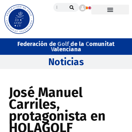
Federación de
Golf
de la
C
omunitat
V
alenciana
Noticias
José Manuel
Carriles,
protagonista en
HOLAGOLF