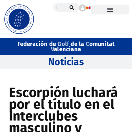
Federación de
Golf
de la
C
omunitat
V
alenciana
Noticias
Escorpión luchará
por el título en el
Interclubes
masculino y