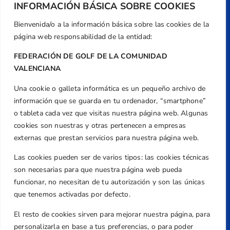
INFORMACIÓN BÁSICA SOBRE COOKIES
Bienvenida/o a la información básica sobre las cookies de la
página web responsabilidad de la entidad:
FEDERACIÓN DE GOLF DE LA COMUNIDAD
VALENCIANA
Una cookie o galleta informática es un pequeño archivo de
Dirección
información que se guarda en tu ordenador, “smartphone”
Centre de L´Esport, Carrer d'Isaac Peral i
o tableta cada vez que visitas nuestra página web. Algunas
Caballero, Nº 5, Despachos 2 y 3, 46980,
cookies son nuestras y otras pertenecen a empresas
Valencia
externas que prestan servicios para nuestra página web.
Teléfono
Las cookies pueden ser de varios tipos: las cookies técnicas
+34 961 367 799
son necesarias para que nuestra página web pueda
Email
funcionar, no necesitan de tu autorización y son las únicas
que tenemos activadas por defecto.
federacion@golfcv.com
El resto de cookies sirven para mejorar nuestra página, para
Aviso Legal
personalizarla en base a tus preferencias, o para poder