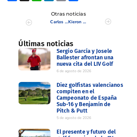
Otras noticias
Carlos Aguilar gana la Gran Final del Peugeot Tour en Sevilla
Kieron Fowler y Ana Bondía triunfan en Bonalba Golf
Últimas noticias
Sergio García y Josele
Ballester afrontan una
nueva cita del LIV Golf
6 de agosto de 2026
Diez golfistas valencianos
compiten en el
Campeonato de España
Sub-16 y Benjamín de
Pitch & Putt
5 de agosto de 2026
El presente y futuro del