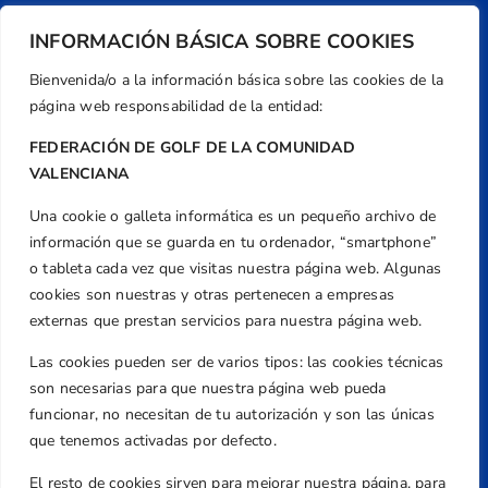
INFORMACIÓN BÁSICA SOBRE COOKIES
Bienvenida/o a la información básica sobre las cookies de la
página web responsabilidad de la entidad:
FEDERACIÓN DE GOLF DE LA COMUNIDAD
VALENCIANA
Una cookie o galleta informática es un pequeño archivo de
Dirección
información que se guarda en tu ordenador, “smartphone”
Centre de L´Esport, Carrer d'Isaac Peral i
o tableta cada vez que visitas nuestra página web. Algunas
Caballero, Nº 5, Despachos 2 y 3, 46980,
cookies son nuestras y otras pertenecen a empresas
Valencia
externas que prestan servicios para nuestra página web.
Teléfono
Las cookies pueden ser de varios tipos: las cookies técnicas
+34 961 367 799
son necesarias para que nuestra página web pueda
Email
funcionar, no necesitan de tu autorización y son las únicas
federacion@golfcv.com
que tenemos activadas por defecto.
El resto de cookies sirven para mejorar nuestra página, para