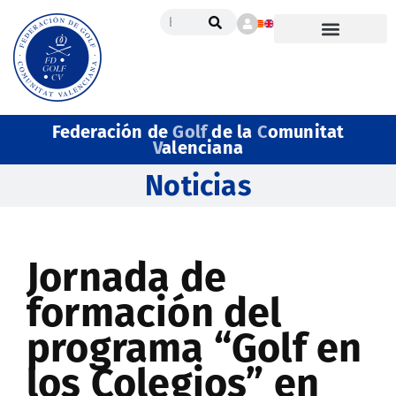
Federación de
Golf
de la
C
omunitat
V
alenciana
Noticias
Jornada de
formación del
programa “Golf en
los Colegios” en