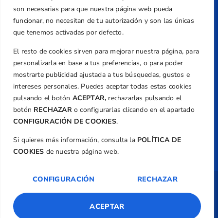
+34 961 367 799
son necesarias para que nuestra página web pueda
Email
funcionar, no necesitan de tu autorización y son las únicas
federacion@golfcv.com
que tenemos activadas por defecto.
El resto de cookies sirven para mejorar nuestra página, para
Aviso Legal
personalizarla en base a tus preferencias, o para poder
Política de Privacidad
mostrarte publicidad ajustada a tus búsquedas, gustos e
Transparencia
intereses personales. Puedes aceptar todas estas cookies
Normativa
pulsando el botón
ACEPTAR,
rechazarlas pulsando el
botón
RECHAZAR
o configurarlas clicando en el apartado
Federación
CONFIGURACIÓN DE COOKIES
.
Revista
Si quieres más información, consulta la
POLÍTICA DE
COOKIES
de nuestra página web.
CONFIGURACIÓN
RECHAZAR
Copyright ©
Federación de Golf de la
Comunitat Valenciana
| Diseño:
TecnoQuatre
ACEPTAR