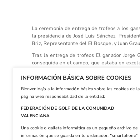
La ceremonia de entrega de trofeos a los gana
la presidencia de José Luis Sánchez, Preside
Briz, Representante del El Bosque, y Juan Grau 
Tras la entrega de trofeos El ganador Jorge G
conseguida en el campo, que estaba en excele
superado a José I. Criado que era, sin duda, el 
INFORMACIÓN BÁSICA SOBRE COOKIES
Bienvenida/o a la información básica sobre las cookies de la
Facebook
X
WhatsApp
LinkedIn
Email
Compar
página web responsabilidad de la entidad:
FEDERACIÓN DE GOLF DE LA COMUNIDAD
Otras n
VALENCIANA
Costa Azahar acoge la 4ª Prueba del Circuito Xiquets C.V.
Una cookie o galleta informática es un pequeño archivo de
información que se guarda en tu ordenador, “smartphone”