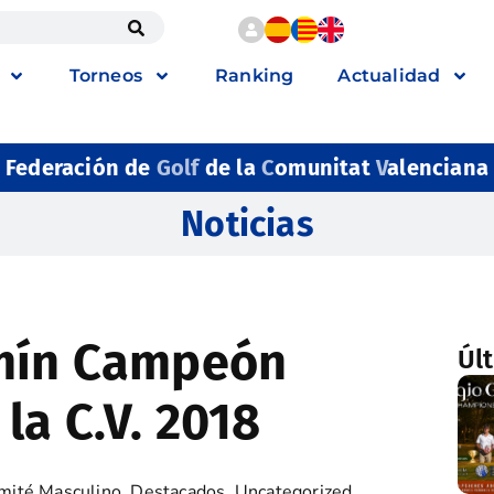
Torneos
Ranking
Actualidad
Federación de
Golf
de la
C
omunitat
V
alenciana
Noticias
omín Campeón
Úl
la C.V. 2018
mité Masculino
,
Destacados
,
Uncategorized