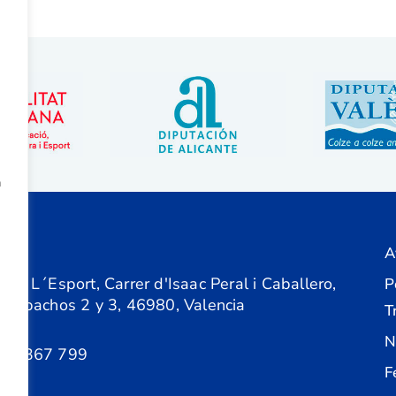
a
A
ón
 de L´Esport, Carrer d'Isaac Peral i Caballero,
P
 Despachos 2 y 3, 46980, Valencia
T
N
61 367 799
F