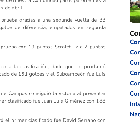
es de nuestra Comunidad participaron en esta
5 de abril.
a prueba gracias a una segunda vuelta de 33
golpe de diferencia, empatados en segunda
Co
Com
a prueba con 19 puntos Scratch y a 2 puntos
Co
Com
co a la clasificación, dado que se proclamó
Com
ltado de 151 golpes y el Subcampeón fue Luís
Com
Com
ime Campos consiguió la victoria al presentar
mer clasificado fue Juan Luis Giménez con 188
Int
Nac
d el primer clasificado fue David Serrano con