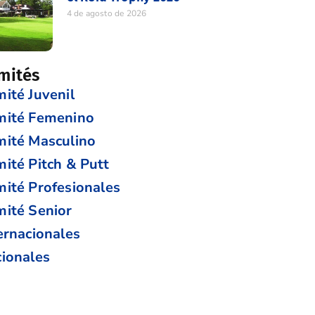
4 de agosto de 2026
mités
ité Juvenil
mité Femenino
ité Masculino
ité Pitch & Putt
ité Profesionales
ité Senior
ernacionales
ionales