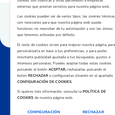
cookies son nuestras y otras pertenecen a empresas
externas que prestan servicios para nuestra página web.
Las cookies pueden ser de varios tipos: las cookies técnicas
son necesarias para que nuestra página web pueda
funcionar, no necesitan de tu autorización y son las únicas
que tenemos activadas por defecto.
El resto de cookies sirven para mejorar nuestra página, par
personalizarla en base a tus preferencias, o para poder
mostrarte publicidad ajustada a tus búsquedas, gustos e
intereses personales. Puedes aceptar todas estas cookies
Direcci
pulsando el botón
ACEPTAR,
rechazarlas pulsando el
Centre
botón
RECHAZAR
o configurarlas clicando en el apartado
Nº 5,
CONFIGURACIÓN DE COOKIES
.
Teléfono
Si quieres más información, consulta la
POLÍTICA DE
+34 9
COOKIES
de nuestra página web.
Email
feder
CONFIGURACIÓN
RECHAZAR