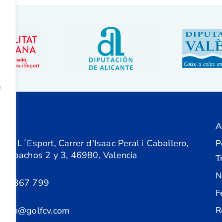
a
A
ón
 de L´Esport, Carrer d'Isaac Peral i Caballero,
P
 Despachos 2 y 3, 46980, Valencia
T
N
61 367 799
F
acion@golfcv.com
R