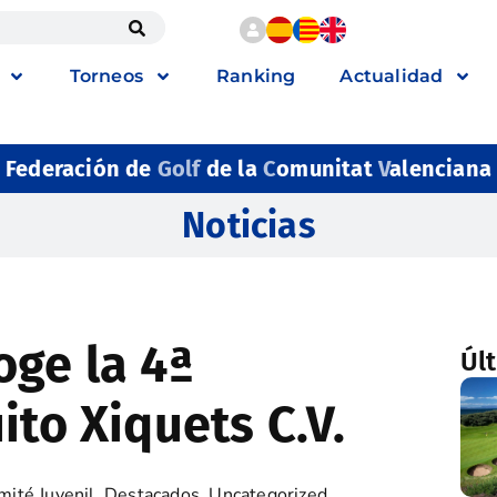
Torneos
Ranking
Actualidad
Federación de
Golf
de la
C
omunitat
V
alenciana
Noticias
oge la 4ª
Úl
ito Xiquets C.V.
mité Juvenil
,
Destacados
,
Uncategorized