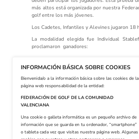
deben participar los jugadores. Esta prueba d
más altos está organizada por nuestra Federac
golf entre los más jóvenes.
Los Cadetes, Infantiles y Alevines jugaron 18
La modalidad elegida fue Individual Stable
proclamaron ganadores:
Facebook
X
WhatsApp
LinkedIn
Email
Compar
INFORMACIÓN BÁSICA SOBRE COOKIES
Bienvenida/o a la información básica sobre las cookies de la
Otras n
página web responsabilidad de la entidad:
Final de la III Junior Cup C. V. / Wilson Staff
FEDERACIÓN DE GOLF DE LA COMUNIDAD
VALENCIANA
Una cookie o galleta informática es un pequeño archivo de
información que se guarda en tu ordenador, “smartphone”
o tableta cada vez que visitas nuestra página web. Algunas