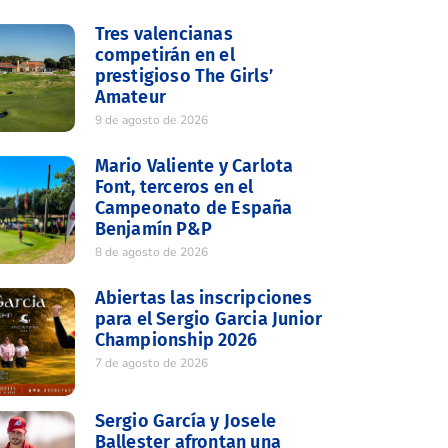
Tres valencianas
competirán en el
prestigioso The Girls’
Amateur
9 de agosto de 2026
Mario Valiente y Carlota
Font, terceros en el
Campeonato de España
Benjamín P&P
8 de agosto de 2026
Abiertas las inscripciones
para el Sergio Garcia Junior
Championship 2026
7 de agosto de 2026
Sergio García y Josele
Ballester afrontan una