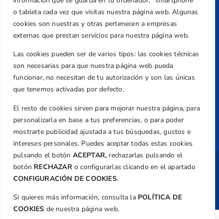
información que se guarda en tu ordenador, “smartphone”
federacion@golfcv.com
o tableta cada vez que visitas nuestra página web. Algunas
cookies son nuestras y otras pertenecen a empresas
Aviso Legal
externas que prestan servicios para nuestra página web.
Política de Privacidad
Las cookies pueden ser de varios tipos: las cookies técnicas
Transparencia
son necesarias para que nuestra página web pueda
Normativa
funcionar, no necesitan de tu autorización y son las únicas
que tenemos activadas por defecto.
Federación
El resto de cookies sirven para mejorar nuestra página, para
Revista
personalizarla en base a tus preferencias, o para poder
mostrarte publicidad ajustada a tus búsquedas, gustos e
intereses personales. Puedes aceptar todas estas cookies
pulsando el botón
ACEPTAR,
rechazarlas pulsando el
botón
RECHAZAR
o configurarlas clicando en el apartado
Copyright ©
Federación de Golf de la
Comunitat Valenciana
| Diseño:
TecnoQuatre
CONFIGURACIÓN DE COOKIES
.
Si quieres más información, consulta la
POLÍTICA DE
COOKIES
de nuestra página web.