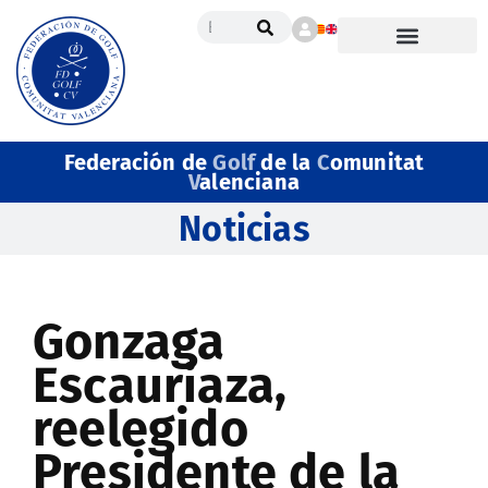
Federación de
Golf
de la
C
omunitat
V
alenciana
Noticias
Gonzaga
Escauriaza,
reelegido
Presidente de la