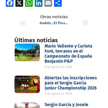
Facebook
X
WhatsApp
LinkedIn
Email
Compartir
Otras noticias
Andrés M. Torrubia Arenas visita el Club de Golf El Bosque tras su remodelación.
El Presidente la FGCV, Andrés Torrubia, os desea una Feliz Navidad
Últimas noticias
Mario Valiente y Carlota
Font, terceros en el
Campeonato de España
Benjamín P&P
8 de agosto de 2026
Abiertas las inscripciones
para el Sergio Garcia
Junior Championship 2026
7 de agosto de 2026
Sergio García y Josele