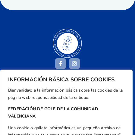
INFORMACIÓN BÁSICA SOBRE COOKIES
Dirección
Bienvenida/o a la información básica sobre las cookies de la
Centre de L´Esport, Carrer d'Isaac Peral i
página web responsabilidad de la entidad:
Caballero, Nº 5, Despachos 2 y 3, 46980,
Valencia
FEDERACIÓN DE GOLF DE LA COMUNIDAD
VALENCIANA
Teléfono
+34 961 367 799
Una cookie o galleta informática es un pequeño archivo de
Email