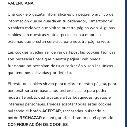
VALENCIANA
Una cookie o galleta informática es un pequeño archivo de
Dirección
información que se guarda en tu ordenador, “smartphone”
Centre de L´Esport, Carrer d'Isaac Peral i
o tableta cada vez que visitas nuestra página web. Algunas
Caballero, Nº 5, Despachos 2 y 3, 46980,
cookies son nuestras y otras pertenecen a empresas
Valencia
externas que prestan servicios para nuestra página web.
Teléfono
Las cookies pueden ser de varios tipos: las cookies técnicas
+34 961 367 799
son necesarias para que nuestra página web pueda
Email
funcionar, no necesitan de tu autorización y son las únicas
que tenemos activadas por defecto.
federacion@golfcv.com
El resto de cookies sirven para mejorar nuestra página, para
Aviso Legal
personalizarla en base a tus preferencias, o para poder
Política de Privacidad
mostrarte publicidad ajustada a tus búsquedas, gustos e
Transparencia
intereses personales. Puedes aceptar todas estas cookies
Normativa
pulsando el botón
ACEPTAR,
rechazarlas pulsando el
botón
RECHAZAR
o configurarlas clicando en el apartado
Federación
CONFIGURACIÓN DE COOKIES
.