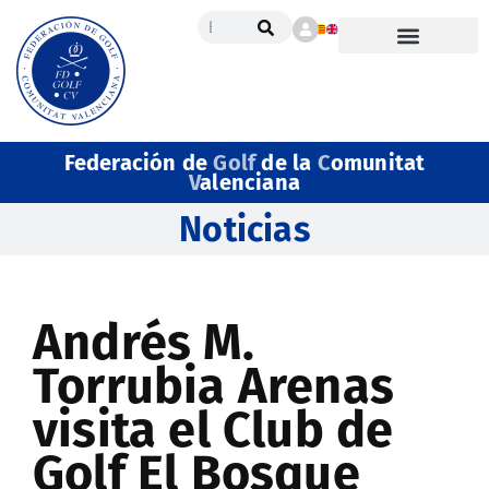
Federación de
Golf
de la
C
omunitat
V
alenciana
Noticias
Andrés M.
Torrubia Arenas
visita el Club de
Golf El Bosque