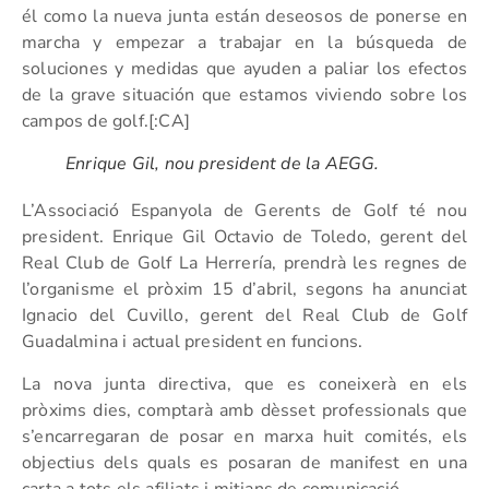
él como la nueva junta están deseosos de ponerse en
marcha y empezar a trabajar en la búsqueda de
soluciones y medidas que ayuden a paliar los efectos
de la grave situación que estamos viviendo sobre los
campos de golf.[:CA]
Enrique Gil, nou president de la AEGG.
L’Associació Espanyola de Gerents de Golf té nou
president. Enrique Gil Octavio de Toledo, gerent del
Real Club de Golf La Herrería, prendrà les regnes de
l’organisme el pròxim 15 d’abril, segons ha anunciat
Ignacio del Cuvillo, gerent del Real Club de Golf
Guadalmina i actual president en funcions.
La nova junta directiva, que es coneixerà en els
pròxims dies, comptarà amb dèsset professionals que
s’encarregaran de posar en marxa huit comités, els
objectius dels quals es posaran de manifest en una
carta a tots els afiliats i mitjans de comunicació.