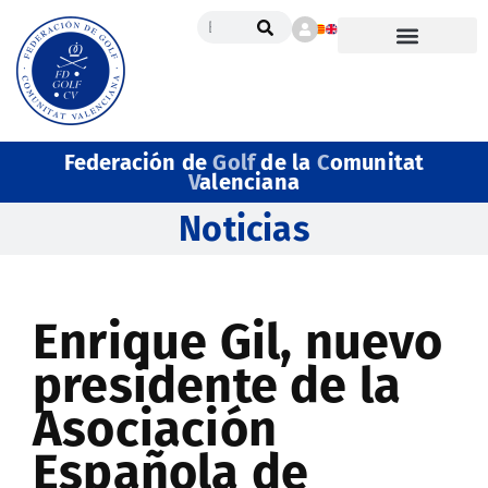
Federación de
Golf
de la
C
omunitat
V
alenciana
Noticias
Enrique Gil, nuevo
presidente de la
Asociación
Española de