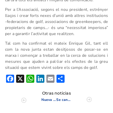
Per a l’Associació, segons el nou president, estrényer
llaços i crear forts nexes d’unió amb altres institucions
-federacions de golf, associacions de greenkeepers, de
propietaris de camps…- és una “necessitat imperiosa”
per a garantir l’activitat que realitzen.
Tal com ha confirmat el mateix Enrique Gil, tant ell
com la nova junta estan desitjosos de posar-se en
marxa i començar a treballar en la cerca de solucions i
mesures que ajuden a pal·liar els efectes de la greu
situació que estem vivint sobre els camps de golf.
Facebook
X
WhatsApp
LinkedIn
Email
Compartir
Otras noticias
Nueva fecha para el U.S Women’s Open
Se cancela el Open Británico