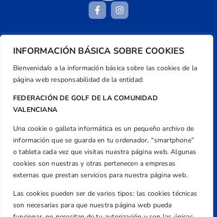
Dirección
INFORMACIÓN BÁSICA SOBRE COOKIES
Centre de L´Esport, Carrer d'Isaac Peral i
Bienvenida/o a la información básica sobre las cookies de la
Caballero, Nº 5, Despachos 2 y 3, 46980,
página web responsabilidad de la entidad:
Valencia
Teléfono
FEDERACIÓN DE GOLF DE LA COMUNIDAD
+34 961 367 799
VALENCIANA
Email
Una cookie o galleta informática es un pequeño archivo de
federacion@golfcv.com
información que se guarda en tu ordenador, “smartphone”
o tableta cada vez que visitas nuestra página web. Algunas
Aviso Legal
cookies son nuestras y otras pertenecen a empresas
Política de Privacidad
externas que prestan servicios para nuestra página web.
Transparencia
Las cookies pueden ser de varios tipos: las cookies técnicas
Normativa
son necesarias para que nuestra página web pueda
funcionar, no necesitan de tu autorización y son las únicas