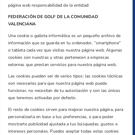
página web responsabilidad de la entidad:
FEDERACIÓN DE GOLF DE LA COMUNIDAD
VALENCIANA
Una cookie o galleta informática es un pequeño archivo de
Dirección
información que se guarda en tu ordenador, “smartphone”
Centre de L´Esport, Carrer d'Isaac Peral i
o tableta cada vez que visitas nuestra página web. Algunas
Caballero, Nº 5, Despachos 2 y 3, 46980,
cookies son nuestras y otras pertenecen a empresas
Valencia
externas que prestan servicios para nuestra página web.
Teléfono
Las cookies pueden ser de varios tipos: las cookies técnicas
+34 961 367 799
son necesarias para que nuestra página web pueda
Email
funcionar, no necesitan de tu autorización y son las únicas
federacion@golfcv.com
que tenemos activadas por defecto.
El resto de cookies sirven para mejorar nuestra página, para
Aviso Legal
personalizarla en base a tus preferencias, o para poder
Política de Privacidad
mostrarte publicidad ajustada a tus búsquedas, gustos e
Transparencia
intereses personales. Puedes aceptar todas estas cookies