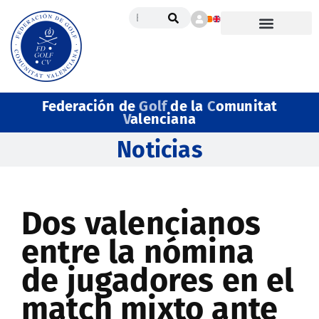
Federación de
Golf
de la
C
omunitat
V
alenciana
Noticias
Dos valencianos
entre la nómina
de jugadores en el
match mixto ante