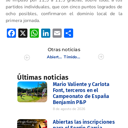
partidos individuales, que con cinco puntos logrados de
ocho posibles, confirmaron el dominio local de la
primera jornada.
Facebook
X
WhatsApp
LinkedIn
Email
Compartir
Otras noticias
Abierto el plazo de inscripción del Zonal 2023
Tímido comienzo de las valencianas en el Santander Golf Tour de Sherry Golf
Últimas noticias
Mario Valiente y Carlota
Font, terceros en el
Campeonato de España
Benjamín P&P
8 de agosto de 2026
Abiertas las inscripciones
para el Sergio Garcia