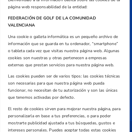
Valencia
página web responsabilidad de la entidad:
Teléfono
FEDERACIÓN DE GOLF DE LA COMUNIDAD
+34 961 367 799
VALENCIANA
Email
Una cookie o galleta informática es un pequeño archivo de
federacion@golfcv.com
información que se guarda en tu ordenador, “smartphone”
Aviso Legal
o tableta cada vez que visitas nuestra página web. Algunas
cookies son nuestras y otras pertenecen a empresas
Política de Privacidad
externas que prestan servicios para nuestra página web.
Transparencia
Normativa
Las cookies pueden ser de varios tipos: las cookies técnicas
son necesarias para que nuestra página web pueda
Federación
funcionar, no necesitan de tu autorización y son las únicas
Revista
que tenemos activadas por defecto.
El resto de cookies sirven para mejorar nuestra página, para
personalizarla en base a tus preferencias, o para poder
mostrarte publicidad ajustada a tus búsquedas, gustos e
intereses personales. Puedes aceptar todas estas cookies