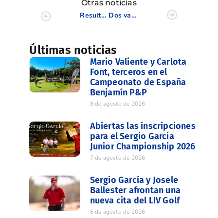
Otras noticias
Resultados III Liguilla Senior Masculina Zona VLC/CS 4/9
Dos valencianos entre la nómina de jugadores en el match mixto ante Inglaterra
Últimas noticias
Mario Valiente y Carlota
Font, terceros en el
Campeonato de España
Benjamín P&P
8 de agosto de 2026
Abiertas las inscripciones
para el Sergio Garcia
Junior Championship 2026
7 de agosto de 2026
Sergio García y Josele
Ballester afrontan una
nueva cita del LIV Golf
6 de agosto de 2026