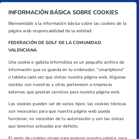
INFORMACIÓN BÁSICA SOBRE COOKIES
Bienvenida/o a la información básica sobre las cookies de la
página web responsabilidad de la entidad:
FEDERACIÓN DE GOLF DE LA COMUNIDAD
VALENCIANA
Una cookie o galleta informática es un pequeño archivo de
Dirección
información que se guarda en tu ordenador, “smartphone”
Centre de L´Esport, Carrer d'Isaac Peral i
o tableta cada vez que visitas nuestra página web. Algunas
Caballero, Nº 5, Despachos 2 y 3, 46980,
cookies son nuestras y otras pertenecen a empresas
Valencia
externas que prestan servicios para nuestra página web.
Teléfono
Las cookies pueden ser de varios tipos: las cookies técnicas
+34 961 367 799
son necesarias para que nuestra página web pueda
Email
funcionar, no necesitan de tu autorización y son las únicas
que tenemos activadas por defecto.
federacion@golfcv.com
El resto de cookies sirven para mejorar nuestra página, para