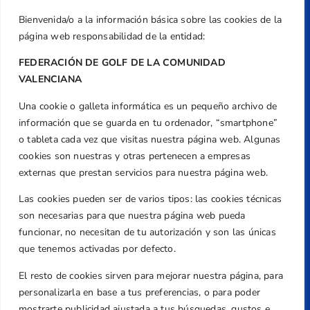
Bienvenida/o a la información básica sobre las cookies de la
página web responsabilidad de la entidad:
FEDERACIÓN DE GOLF DE LA COMUNIDAD
VALENCIANA
Una cookie o galleta informática es un pequeño archivo de
Dirección
información que se guarda en tu ordenador, “smartphone”
Centre de L´Esport, Carrer d'Isaac Peral i
o tableta cada vez que visitas nuestra página web. Algunas
Caballero, Nº 5, Despachos 2 y 3, 46980,
cookies son nuestras y otras pertenecen a empresas
Valencia
externas que prestan servicios para nuestra página web.
Teléfono
Las cookies pueden ser de varios tipos: las cookies técnicas
+34 961 367 799
son necesarias para que nuestra página web pueda
Email
funcionar, no necesitan de tu autorización y son las únicas
federacion@golfcv.com
que tenemos activadas por defecto.
El resto de cookies sirven para mejorar nuestra página, para
Aviso Legal
personalizarla en base a tus preferencias, o para poder
Política de Privacidad
mostrarte publicidad ajustada a tus búsquedas, gustos e