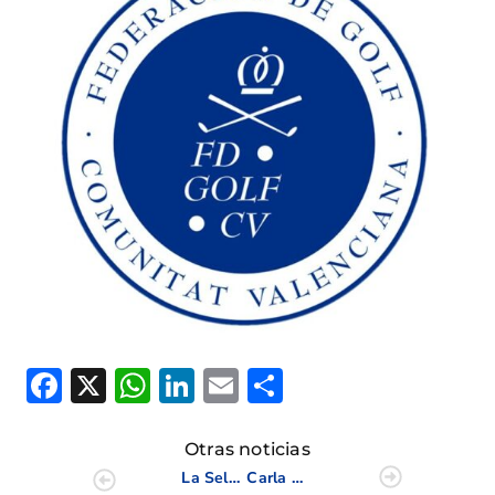
Facebook
X
WhatsApp
LinkedIn
Email
Compartir
Otras noticias
La Selección Valenciana acude al Nacional FFAA de Pitch&Putt 2024
Carla Bernat jugará el Andalucía Costa del Sol Open de España (LET)