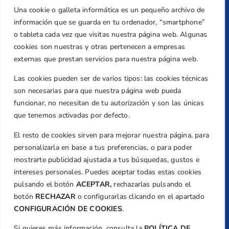
Una cookie o galleta informática es un pequeño archivo de
Dirección
información que se guarda en tu ordenador, “smartphone”
Centre de L´Esport, Carrer d'Isaac Peral i
o tableta cada vez que visitas nuestra página web. Algunas
Caballero, Nº 5, Despachos 2 y 3, 46980,
cookies son nuestras y otras pertenecen a empresas
Valencia
externas que prestan servicios para nuestra página web.
Teléfono
Las cookies pueden ser de varios tipos: las cookies técnicas
+34 961 367 799
son necesarias para que nuestra página web pueda
Email
funcionar, no necesitan de tu autorización y son las únicas
federacion@golfcv.com
que tenemos activadas por defecto.
El resto de cookies sirven para mejorar nuestra página, para
Aviso Legal
personalizarla en base a tus preferencias, o para poder
Política de Privacidad
mostrarte publicidad ajustada a tus búsquedas, gustos e
Transparencia
intereses personales. Puedes aceptar todas estas cookies
Normativa
pulsando el botón
ACEPTAR,
rechazarlas pulsando el
botón
RECHAZAR
o configurarlas clicando en el apartado
Federación
CONFIGURACIÓN DE COOKIES
.
Revista
Si quieres más información, consulta la
POLÍTICA DE