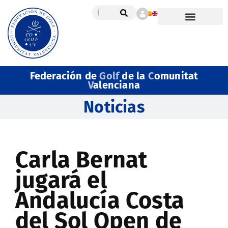
Federación de
Golf
de la
C
omunitat
V
alenciana
Noticias
Carla Bernat
jugará el
Andalucía Costa
del Sol Open de