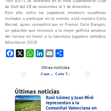
Tour (LET), se celebrará en el Real Guadalhorce Club
de Golf del 28 de noviembre al 1 de diciembre.
Este año, entre las jugadoras amateurs españolas
invitadas a participar en el evento, está nuestra Carla
Bernat, quien competirá por el Premio Celia Barquín,
un galardón que reconoce a la mejor golfista amateur
del torneo en honor a la talentosa jugadora cántabra,
fallecida en 2018.
Facebook
X
WhatsApp
LinkedIn
Email
Compartir
Otras noticias
Copa Baleares 2024
Carla Tejedo jugará la final de la Escuela de la LPGA
Últimas noticias
Raúl Gómez y Juan Miró
representan a la
Comunitat Valenciana en