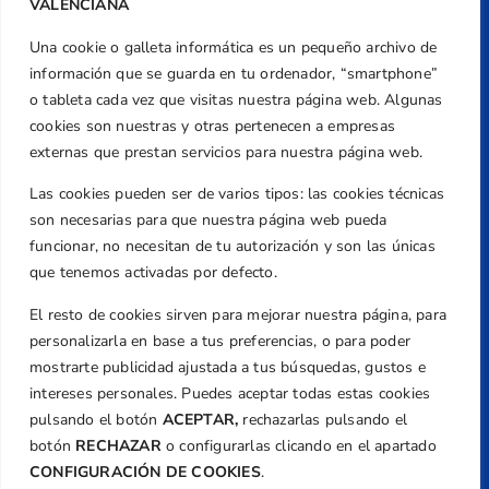
VALENCIANA
Una cookie o galleta informática es un pequeño archivo de
Dirección
información que se guarda en tu ordenador, “smartphone”
Centre de L´Esport, Carrer d'Isaac Peral i
o tableta cada vez que visitas nuestra página web. Algunas
Caballero, Nº 5, Despachos 2 y 3, 46980,
cookies son nuestras y otras pertenecen a empresas
Valencia
externas que prestan servicios para nuestra página web.
Teléfono
Las cookies pueden ser de varios tipos: las cookies técnicas
+34 961 367 799
son necesarias para que nuestra página web pueda
Email
funcionar, no necesitan de tu autorización y son las únicas
federacion@golfcv.com
que tenemos activadas por defecto.
El resto de cookies sirven para mejorar nuestra página, para
Aviso Legal
personalizarla en base a tus preferencias, o para poder
Política de Privacidad
mostrarte publicidad ajustada a tus búsquedas, gustos e
Transparencia
intereses personales. Puedes aceptar todas estas cookies
Normativa
pulsando el botón
ACEPTAR,
rechazarlas pulsando el
botón
RECHAZAR
o configurarlas clicando en el apartado
Federación
CONFIGURACIÓN DE COOKIES
.