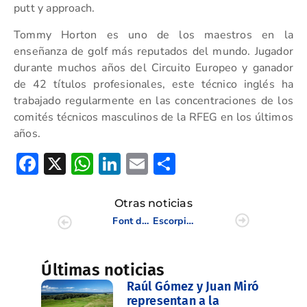
putt y approach.
Tommy Horton es uno de los maestros en la
enseñanza de golf más reputados del mundo. Jugador
durante muchos años del Circuito Europeo y ganador
de 42 títulos profesionales, este técnico inglés ha
trabajado regularmente en las concentraciones de los
comités técnicos masculinos de la RFEG en los últimos
años.
Facebook
X
WhatsApp
LinkedIn
Email
Compartir
Otras noticias
Font del Llop acogió la tercera y última prueba del Circuito de Golf Adaptado de la CV
Escorpión sale vencedor en el Campeonato Interclubes Juvenil de la Comunidad Valenciana
Últimas noticias
Raúl Gómez y Juan Miró
representan a la