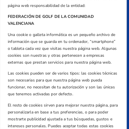
página web responsabilidad de la entidad:
FEDERACIÓN DE GOLF DE LA COMUNIDAD
VALENCIANA
Una cookie o galleta informática es un pequeño archivo de
Dirección
información que se guarda en tu ordenador, “smartphone”
Centre de L´Esport, Carrer d'Isaac Peral i
o tableta cada vez que visitas nuestra página web. Algunas
Caballero, Nº 5, Despachos 2 y 3, 46980,
cookies son nuestras y otras pertenecen a empresas
Valencia
externas que prestan servicios para nuestra página web.
Teléfono
Las cookies pueden ser de varios tipos: las cookies técnicas
+34 961 367 799
son necesarias para que nuestra página web pueda
Email
funcionar, no necesitan de tu autorización y son las únicas
que tenemos activadas por defecto.
federacion@golfcv.com
El resto de cookies sirven para mejorar nuestra página, para
Aviso Legal
personalizarla en base a tus preferencias, o para poder
Política de Privacidad
mostrarte publicidad ajustada a tus búsquedas, gustos e
Transparencia
intereses personales. Puedes aceptar todas estas cookies