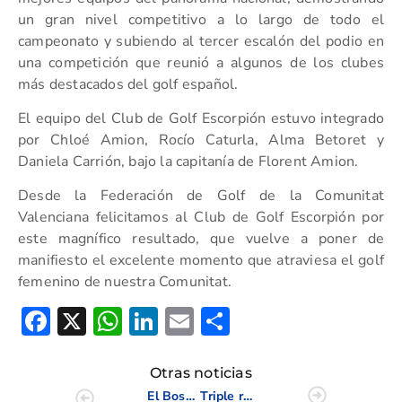
un gran nivel competitivo a lo largo de todo el
campeonato y subiendo al tercer escalón del podio en
una competición que reunió a algunos de los clubes
más destacados del golf español.
El equipo del Club de Golf Escorpión estuvo integrado
por Chloé Amion, Rocío Caturla, Alma Betoret y
Daniela Carrión, bajo la capitanía de Florent Amion.
Desde la Federación de Golf de la Comunitat
Valenciana felicitamos al Club de Golf Escorpión por
este magnífico resultado, que vuelve a poner de
manifiesto el excelente momento que atraviesa el golf
femenino de nuestra Comunitat.
Facebook
X
WhatsApp
LinkedIn
Email
Compartir
Otras noticias
El Bosque conquista el Campeonato Interclubes Masculino de la CV 2026
Triple representación en los Europeos por Equipos con Balma Dávalos, Carlota López y Raúl Gómez