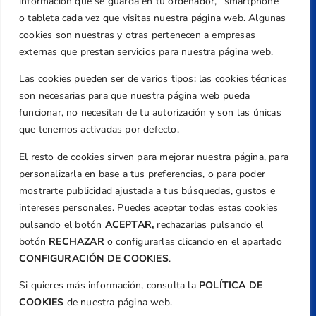
información que se guarda en tu ordenador, “smartphone”
Centre de L´Esport, Carrer d'Isaac Peral i
o tableta cada vez que visitas nuestra página web. Algunas
Caballero, Nº 5, Despachos 2 y 3, 46980,
cookies son nuestras y otras pertenecen a empresas
Valencia
externas que prestan servicios para nuestra página web.
Teléfono
Las cookies pueden ser de varios tipos: las cookies técnicas
+34 961 367 799
son necesarias para que nuestra página web pueda
Email
funcionar, no necesitan de tu autorización y son las únicas
federacion@golfcv.com
que tenemos activadas por defecto.
El resto de cookies sirven para mejorar nuestra página, para
Aviso Legal
personalizarla en base a tus preferencias, o para poder
Política de Privacidad
mostrarte publicidad ajustada a tus búsquedas, gustos e
Transparencia
intereses personales. Puedes aceptar todas estas cookies
Normativa
pulsando el botón
ACEPTAR,
rechazarlas pulsando el
botón
RECHAZAR
o configurarlas clicando en el apartado
Federación
CONFIGURACIÓN DE COOKIES
.
Revista
Si quieres más información, consulta la
POLÍTICA DE
COOKIES
de nuestra página web.