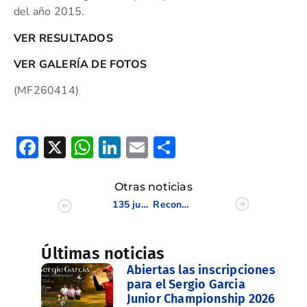
del año 2015.
VER RESULTADOS
VER GALERÍA DE FOTOS
(MF260414)
Facebook
X
WhatsApp
LinkedIn
Email
Compartir
Otras noticias
135 jugadores tomaron parte en la Final de la XX Copa Juvenil de la CV celebrada en Alenda
Reconocimiento de la FGCV a Justo Quesada y su esposa Josefina por su aportación al golf
Últimas noticias
Abiertas las inscripciones
para el Sergio Garcia
Junior Championship 2026