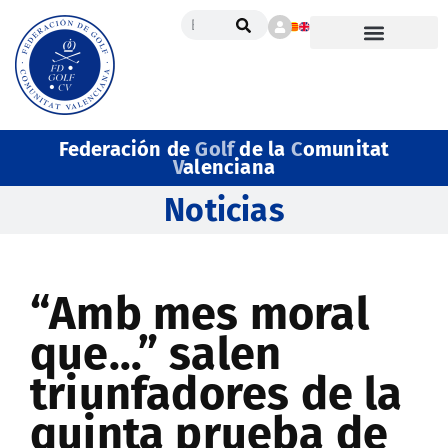
Federación de
Golf
de la
C
omunitat
V
alenciana
Noticias
“Amb mes moral
que…” salen
triunfadores de la
quinta prueba de