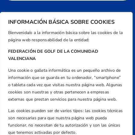
INFORMACIÓN BÁSICA SOBRE COOKIES
Bienvenida/o a la información básica sobre las cookies de la
página web responsabilidad de la entidad:
FEDERACIÓN DE GOLF DE LA COMUNIDAD
VALENCIANA
Una cookie o galleta informática es un pequeño archivo de
Dirección
información que se guarda en tu ordenador, “smartphone”
Centre de L´Esport, Carrer d'Isaac Peral i
o tableta cada vez que visitas nuestra página web. Algunas
Caballero, Nº 5, Despachos 2 y 3, 46980,
cookies son nuestras y otras pertenecen a empresas
Valencia
externas que prestan servicios para nuestra página web.
Teléfono
Las cookies pueden ser de varios tipos: las cookies técnicas
+34 961 367 799
son necesarias para que nuestra página web pueda
Email
funcionar, no necesitan de tu autorización y son las únicas
federacion@golfcv.com
que tenemos activadas por defecto.