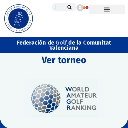
Federación de
Golf
de la
C
omunitat
V
alenciana
Ver torneo