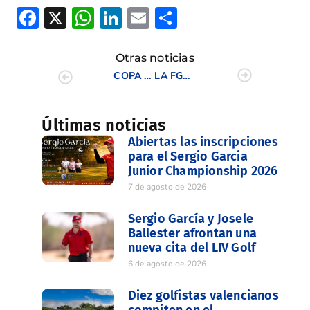
Facebook
X
WhatsApp
LinkedIn
Email
Compartir
Otras noticias
COPA FEDERACIÓN
LA FGCV Y OLIVA NOVA SOLIDARIOS CON HAITI
Últimas noticias
Abiertas las inscripciones
para el Sergio Garcia
Junior Championship 2026
7 de agosto de 2026
Sergio García y Josele
Ballester afrontan una
nueva cita del LIV Golf
6 de agosto de 2026
Diez golfistas valencianos