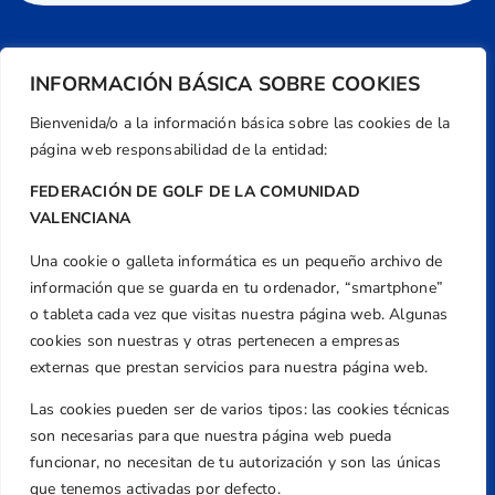
INFORMACIÓN BÁSICA SOBRE COOKIES
Bienvenida/o a la información básica sobre las cookies de la
página web responsabilidad de la entidad:
FEDERACIÓN DE GOLF DE LA COMUNIDAD
VALENCIANA
Una cookie o galleta informática es un pequeño archivo de
Dirección
información que se guarda en tu ordenador, “smartphone”
Centre de L´Esport, Carrer d'Isaac Peral i
o tableta cada vez que visitas nuestra página web. Algunas
Caballero, Nº 5, Despachos 2 y 3, 46980,
cookies son nuestras y otras pertenecen a empresas
Valencia
externas que prestan servicios para nuestra página web.
Teléfono
Las cookies pueden ser de varios tipos: las cookies técnicas
+34 961 367 799
son necesarias para que nuestra página web pueda
Email
funcionar, no necesitan de tu autorización y son las únicas
que tenemos activadas por defecto.
federacion@golfcv.com