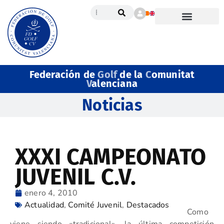
Federación de
Golf
de la
C
omunitat
V
alenciana
Noticias
XXXI CAMPEONATO
JUVENIL C.V.
enero 4, 2010
Actualidad
,
Comité Juvenil
,
Destacados
Como