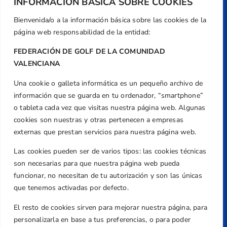
INFORMACIÓN BÁSICA SOBRE COOKIES
Bienvenida/o a la información básica sobre las cookies de la
página web responsabilidad de la entidad:
FEDERACIÓN DE GOLF DE LA COMUNIDAD
VALENCIANA
Una cookie o galleta informática es un pequeño archivo de
Dirección
información que se guarda en tu ordenador, “smartphone”
Centre de L´Esport, Carrer d'Isaac Peral i
o tableta cada vez que visitas nuestra página web. Algunas
Caballero, Nº 5, Despachos 2 y 3, 46980,
cookies son nuestras y otras pertenecen a empresas
Valencia
externas que prestan servicios para nuestra página web.
Teléfono
Las cookies pueden ser de varios tipos: las cookies técnicas
+34 961 367 799
son necesarias para que nuestra página web pueda
Email
funcionar, no necesitan de tu autorización y son las únicas
federacion@golfcv.com
que tenemos activadas por defecto.
El resto de cookies sirven para mejorar nuestra página, para
Aviso Legal
personalizarla en base a tus preferencias, o para poder