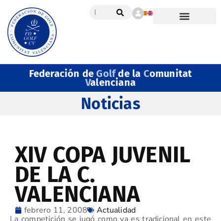
Federación de
Golf
de la
C
omunitat
V
alenciana
Noticias
XIV COPA JUVENIL
DE LA C.
VALENCIANA
febrero 11, 2008
Actualidad
La competición se jugó como ya es tradicional en este