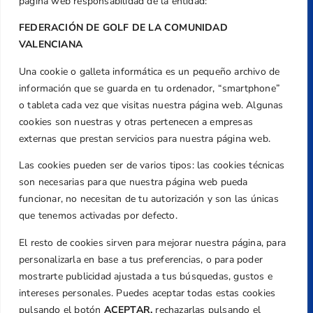
página web responsabilidad de la entidad:
FEDERACIÓN DE GOLF DE LA COMUNIDAD
VALENCIANA
Una cookie o galleta informática es un pequeño archivo de
Dirección
información que se guarda en tu ordenador, “smartphone”
Centre de L´Esport, Carrer d'Isaac Peral i
o tableta cada vez que visitas nuestra página web. Algunas
Caballero, Nº 5, Despachos 2 y 3, 46980,
cookies son nuestras y otras pertenecen a empresas
Valencia
externas que prestan servicios para nuestra página web.
Teléfono
Las cookies pueden ser de varios tipos: las cookies técnicas
+34 961 367 799
son necesarias para que nuestra página web pueda
Email
funcionar, no necesitan de tu autorización y son las únicas
que tenemos activadas por defecto.
federacion@golfcv.com
El resto de cookies sirven para mejorar nuestra página, para
Aviso Legal
personalizarla en base a tus preferencias, o para poder
Política de Privacidad
mostrarte publicidad ajustada a tus búsquedas, gustos e
Transparencia
intereses personales. Puedes aceptar todas estas cookies
Normativa
pulsando el botón
ACEPTAR,
rechazarlas pulsando el