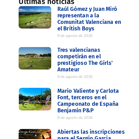
Últimas noticias
Raúl Gómez y Juan Miró
representan a la
Comunitat Valenciana en
el British Boys
9 de agosto de 2026
Tres valencianas
competirán en el
prestigioso The Girls’
Amateur
9 de agosto de 2026
Mario Valiente y Carlota
Font, terceros en el
Campeonato de España
Benjamín P&P
8 de agosto de 2026
Abiertas las inscripciones
para el Sergio Garcia