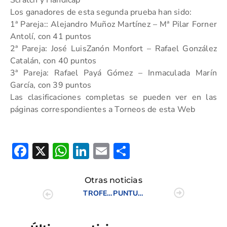
Scratch y Hándicap
Los ganadores de esta segunda prueba han sido:
1ª Pareja:: Alejandro Muñoz Martínez – Mª Pilar Forner
Antolí, con 41 puntos
2ª Pareja: José LuisZanón Monfort – Rafael González
Catalán, con 40 puntos
3ª Pareja: Rafael Payá Gómez – Inmaculada Marín
García, con 39 puntos
Las clasificaciones completas se pueden ver en las
páginas correspondientes a Torneos de esta Web
Facebook
X
WhatsApp
LinkedIn
Email
Compartir
Otras noticias
TROFEO BENJAMIN C.V. 3/3
PUNTUABLE PITCH & PUTT