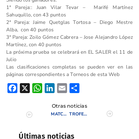
Siendo los ganadores:
1ª Pareja:: Juan Vilar Tevar – Marifé Martínez
Sahuquillo, con 43 puntos
2ª Pareja: Jaime Quetglas Tortosa – Diego Mestre
Alba, con 40 puntos
3ª Pareja: Zoilo Gómez Cabrera – Jose Alejandro López
Martínez, con 40 puntos
La próxima prueba se celebrará en EL SALER el 11 de
Julio
Las clasificaciones completas se pueden ver en las
páginas correspondientes a Torneos de esta Web
Facebook
X
WhatsApp
LinkedIn
Email
Compartir
Otras noticias
MATCH SENIOR INTERCOMUNITARIO
TROFEO CLUBES Y CAMPOS DE LA COMUNIDAD VALENCIANA
Últimas noticias