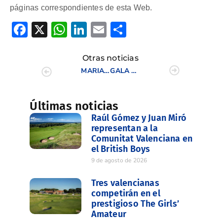
páginas correspondientes de esta Web.
Facebook
X
WhatsApp
LinkedIn
Email
Compartir
Otras noticias
MARIA GRIFO PRIMERA Y ANDREA MATA SEGUNDA EN EL CAMPEONATO DE ESPAÑA 3ª CATEGORIA
GALA DE CAMPEONES 2006
Últimas noticias
Raúl Gómez y Juan Miró
representan a la
Comunitat Valenciana en
el British Boys
9 de agosto de 2026
Tres valencianas
competirán en el
prestigioso The Girls’
Amateur