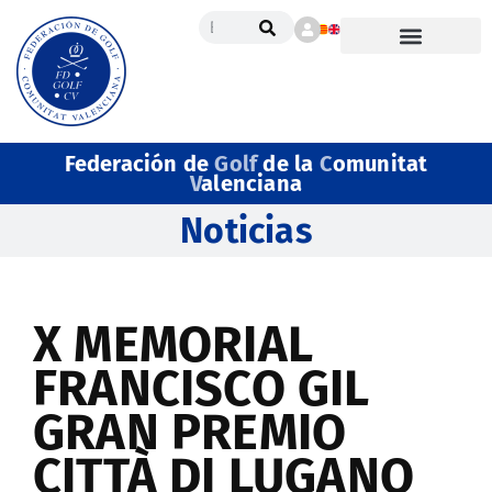
Federación de
Golf
de la
C
omunitat
V
alenciana
Noticias
X MEMORIAL
FRANCISCO GIL
GRAN PREMIO
CITTÀ DI LUGANO