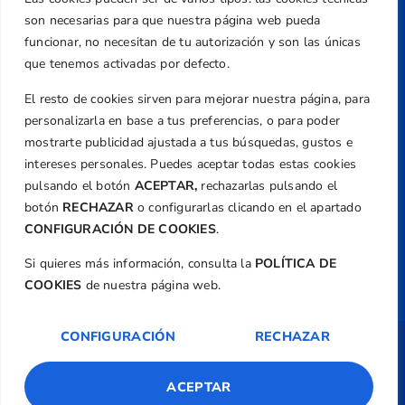
+34 961 367 799
son necesarias para que nuestra página web pueda
Email
funcionar, no necesitan de tu autorización y son las únicas
federacion@golfcv.com
que tenemos activadas por defecto.
El resto de cookies sirven para mejorar nuestra página, para
Aviso Legal
personalizarla en base a tus preferencias, o para poder
Política de Privacidad
mostrarte publicidad ajustada a tus búsquedas, gustos e
Transparencia
intereses personales. Puedes aceptar todas estas cookies
Normativa
pulsando el botón
ACEPTAR,
rechazarlas pulsando el
botón
RECHAZAR
o configurarlas clicando en el apartado
Federación
CONFIGURACIÓN DE COOKIES
.
Revista
Si quieres más información, consulta la
POLÍTICA DE
COOKIES
de nuestra página web.
CONFIGURACIÓN
RECHAZAR
Copyright ©
Federación de Golf de la
Comunitat Valenciana
| Diseño:
TecnoQuatre
ACEPTAR