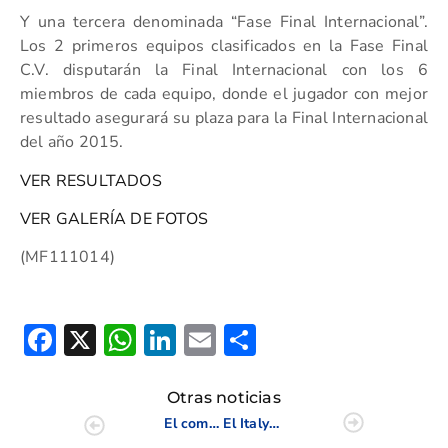
Y una tercera denominada “Fase Final Internacional”.
Los 2 primeros equipos clasificados en la Fase Final
C.V. disputarán la Final Internacional con los 6
miembros de cada equipo, donde el jugador con mejor
resultado asegurará su plaza para la Final Internacional
del año 2015.
VER RESULTADOS
VER GALERÍA DE FOTOS
(MF111014)
Facebook
X
WhatsApp
LinkedIn
Email
Compartir
Otras noticias
El combinado de la Comunidad Valenciana finaliza séptimo en el Interautonómico Infantil
El Italy International Open de Pitch & Putt se lo adjudicó Tomy Artigas