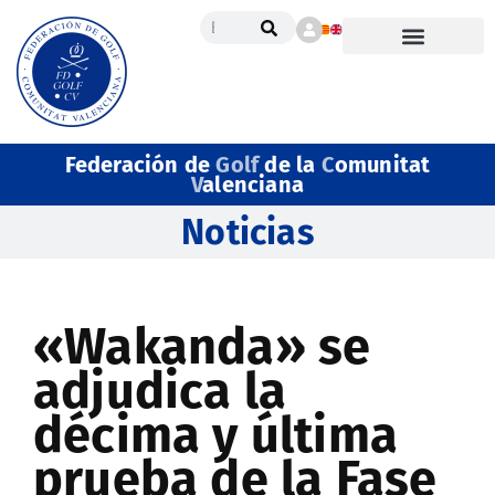
Federación de
Golf
de la
C
omunitat
V
alenciana
Noticias
«Wakanda» se
adjudica la
décima y última
prueba de la Fase