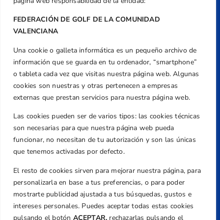
página web responsabilidad de la entidad:
FEDERACIÓN DE GOLF DE LA COMUNIDAD
VALENCIANA
Una cookie o galleta informática es un pequeño archivo de
Dirección
información que se guarda en tu ordenador, “smartphone”
Centre de L´Esport, Carrer d'Isaac Peral i
o tableta cada vez que visitas nuestra página web. Algunas
Caballero, Nº 5, Despachos 2 y 3, 46980,
cookies son nuestras y otras pertenecen a empresas
Valencia
externas que prestan servicios para nuestra página web.
Teléfono
Las cookies pueden ser de varios tipos: las cookies técnicas
+34 961 367 799
son necesarias para que nuestra página web pueda
Email
funcionar, no necesitan de tu autorización y son las únicas
federacion@golfcv.com
que tenemos activadas por defecto.
El resto de cookies sirven para mejorar nuestra página, para
Aviso Legal
personalizarla en base a tus preferencias, o para poder
Política de Privacidad
mostrarte publicidad ajustada a tus búsquedas, gustos e
Transparencia
intereses personales. Puedes aceptar todas estas cookies
Normativa
pulsando el botón
ACEPTAR,
rechazarlas pulsando el