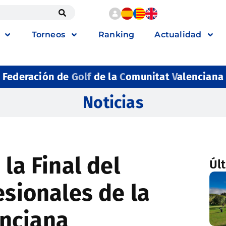
Torneos
Ranking
Actualidad
Federación de
Golf
de la
C
omunitat
V
alenciana
Noticias
 la Final del
Úl
esionales de la
nciana