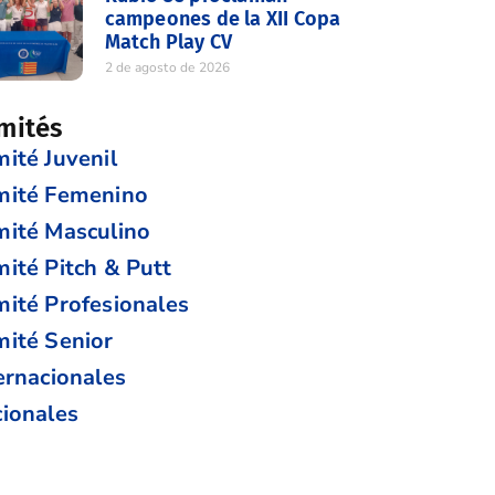
campeones de la XII Copa
Match Play CV
2 de agosto de 2026
mités
ité Juvenil
mité Femenino
ité Masculino
ité Pitch & Putt
ité Profesionales
ité Senior
ernacionales
ionales