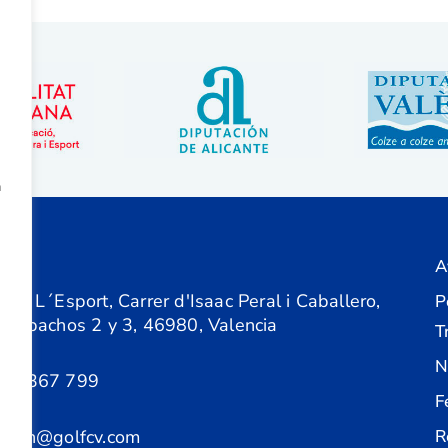
a
A
ón
 de L´Esport, Carrer d'Isaac Peral i Caballero,
P
 Despachos 2 y 3, 46980, Valencia
T
N
61 367 799
F
acion@golfcv.com
R