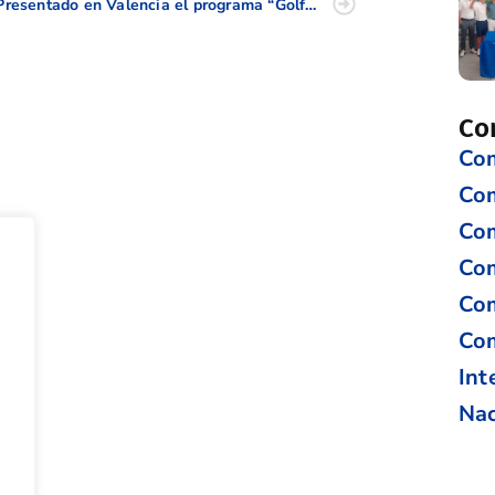
Presentado en Valencia el programa “Golf en los Colegios”
Co
Com
Co
Com
Com
Com
Com
Int
Nac