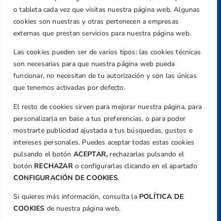
Centre de L´Esport, Carrer d'Isaac Peral i
o tableta cada vez que visitas nuestra página web. Algunas
Caballero, Nº 5, Despachos 2 y 3, 46980,
cookies son nuestras y otras pertenecen a empresas
Valencia
externas que prestan servicios para nuestra página web.
Teléfono
Las cookies pueden ser de varios tipos: las cookies técnicas
+34 961 367 799
son necesarias para que nuestra página web pueda
Email
funcionar, no necesitan de tu autorización y son las únicas
federacion@golfcv.com
que tenemos activadas por defecto.
El resto de cookies sirven para mejorar nuestra página, para
Aviso Legal
personalizarla en base a tus preferencias, o para poder
Política de Privacidad
mostrarte publicidad ajustada a tus búsquedas, gustos e
Transparencia
intereses personales. Puedes aceptar todas estas cookies
Normativa
pulsando el botón
ACEPTAR,
rechazarlas pulsando el
botón
RECHAZAR
o configurarlas clicando en el apartado
Federación
CONFIGURACIÓN DE COOKIES
.
Revista
Si quieres más información, consulta la
POLÍTICA DE
COOKIES
de nuestra página web.