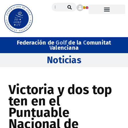
Federación de
Golf
de la
C
omunitat
V
alenciana
Noticias
Victoria y dos top
ten en el
Puntuable
Nacional de