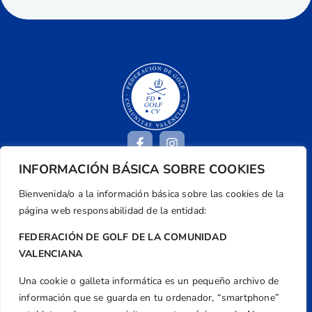
INFORMACIÓN BÁSICA SOBRE COOKIES
Bienvenida/o a la información básica sobre las cookies de la
Dirección
página web responsabilidad de la entidad:
Centre de L´Esport, Carrer d'Isaac Peral i
Caballero, Nº 5, Despachos 2 y 3, 46980,
FEDERACIÓN DE GOLF DE LA COMUNIDAD
Valencia
VALENCIANA
Teléfono
Una cookie o galleta informática es un pequeño archivo de
+34 961 367 799
información que se guarda en tu ordenador, “smartphone”
Email