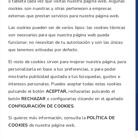
o tableta cada vez que visitas nuestra página web. Algunas
federacion@golfcv.com
cookies son nuestras y otras pertenecen a empresas
externas que prestan servicios para nuestra página web.
Aviso Legal
Las cookies pueden ser de varios tipos: las cookies técnicas
Política de Privacidad
son necesarias para que nuestra página web pueda
Transparencia
funcionar, no necesitan de tu autorización y son las únicas
Normativa
que tenemos activadas por defecto.
Federación
El resto de cookies sirven para mejorar nuestra página, para
Revista
personalizarla en base a tus preferencias, o para poder
mostrarte publicidad ajustada a tus búsquedas, gustos e
intereses personales. Puedes aceptar todas estas cookies
pulsando el botón
ACEPTAR,
rechazarlas pulsando el
botón
RECHAZAR
o configurarlas clicando en el apartado
Copyright ©
Federación de Golf de la
CONFIGURACIÓN DE COOKIES
.
Comunitat Valenciana
| Diseño:
TecnoQuatre
Si quieres más información, consulta la
POLÍTICA DE
COOKIES
de nuestra página web.