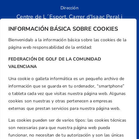
Dirección
Centre de L´Esport, Carrer d'Isaac Peral i
Caballero, Nº 5, Despachos 2 y 3, 46980,
INFORMACIÓN BÁSICA SOBRE COOKIES
Valencia
Bienvenida/o a la información básica sobre las cookies de la
Teléfono
página web responsabilidad de la entidad:
+34 961 367 799
Email
FEDERACIÓN DE GOLF DE LA COMUNIDAD
federacion@golfcv.com
VALENCIANA
Una cookie o galleta informática es un pequeño archivo de
Aviso Legal
información que se guarda en tu ordenador, “smartphone”
Política de Privacidad
o tableta cada vez que visitas nuestra página web. Algunas
Transparencia
cookies son nuestras y otras pertenecen a empresas
Normativa
externas que prestan servicios para nuestra página web.
Federación
Las cookies pueden ser de varios tipos: las cookies técnicas
son necesarias para que nuestra página web pueda
Revista
funcionar, no necesitan de tu autorización y son las únicas