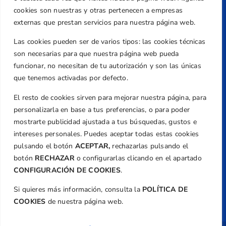
Caballero, Nº 5, Despachos 2 y 3, 46980,
cookies son nuestras y otras pertenecen a empresas
Valencia
externas que prestan servicios para nuestra página web.
Teléfono
Las cookies pueden ser de varios tipos: las cookies técnicas
+34 961 367 799
son necesarias para que nuestra página web pueda
Email
funcionar, no necesitan de tu autorización y son las únicas
que tenemos activadas por defecto.
federacion@golfcv.com
El resto de cookies sirven para mejorar nuestra página, para
Aviso Legal
personalizarla en base a tus preferencias, o para poder
Política de Privacidad
mostrarte publicidad ajustada a tus búsquedas, gustos e
Transparencia
intereses personales. Puedes aceptar todas estas cookies
Normativa
pulsando el botón
ACEPTAR,
rechazarlas pulsando el
botón
RECHAZAR
o configurarlas clicando en el apartado
Federación
CONFIGURACIÓN DE COOKIES
.
Revista
Si quieres más información, consulta la
POLÍTICA DE
COOKIES
de nuestra página web.