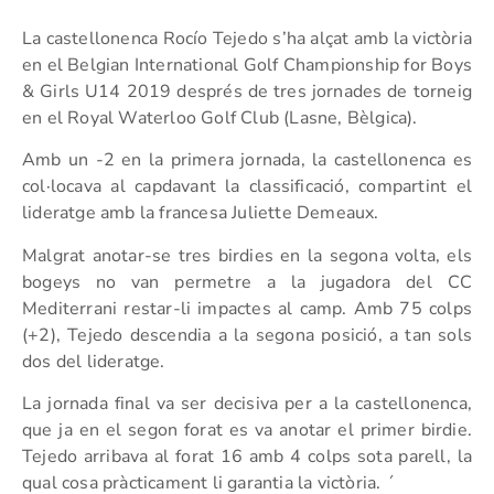
La castellonenca Rocío Tejedo s’ha alçat amb la victòria
en el Belgian International Golf Championship for Boys
& Girls U14 2019 després de tres jornades de torneig
en el Royal Waterloo Golf Club (Lasne, Bèlgica).
Amb un -2 en la primera jornada, la castellonenca es
col·locava al capdavant la classificació, compartint el
lideratge amb la francesa Juliette Demeaux.
Malgrat anotar-se tres birdies en la segona volta, els
bogeys no van permetre a la jugadora del CC
Mediterrani restar-li impactes al camp. Amb 75 colps
(+2), Tejedo descendia a la segona posició, a tan sols
dos del lideratge.
La jornada final va ser decisiva per a la castellonenca,
que ja en el segon forat es va anotar el primer birdie.
Tejedo arribava al forat 16 amb 4 colps sota parell, la
qual cosa pràcticament li garantia la victòria. ´