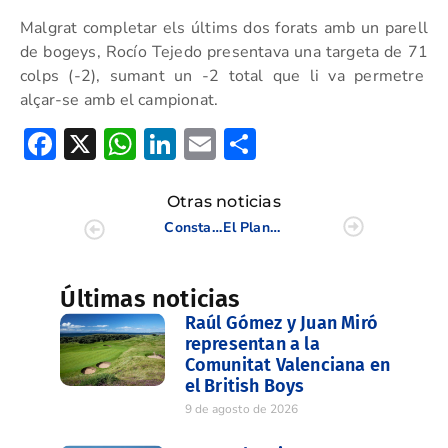
Malgrat completar els últims dos forats amb un parell
de bogeys, Rocío Tejedo presentava una targeta de 71
colps (-2), sumant un -2 total que li va permetre
alçar-se amb el campionat.
Facebook
X
WhatsApp
LinkedIn
Email
Compartir
Otras noticias
Constantin Schwierz se adjudica el Seve Ballesteros PGA Spain Tour de Benidorm
El Plantío Golf acoge la primera prueba de la II Copa Juvenil Alicante
Últimas noticias
Raúl Gómez y Juan Miró
representan a la
Comunitat Valenciana en
el British Boys
9 de agosto de 2026