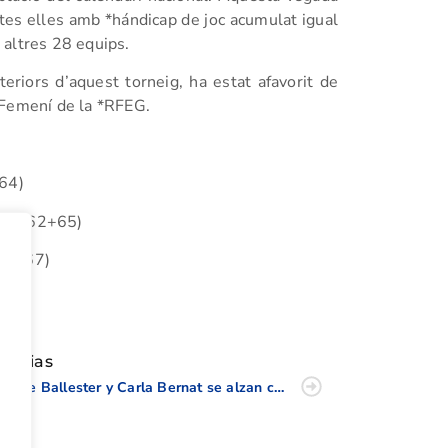
otes elles amb *hándicap de joc acumulat igual
r altres 28 equips.
eriors d’aquest torneig, ha estat afavorit de
 Femení de la *RFEG.
+64)
127 (62+65)
(65+67)
tir
oticias
Josele Ballester y Carla Bernat se alzan con el triunfo en el “Campeonato Absoluto Masculino y Femenino C.V.”