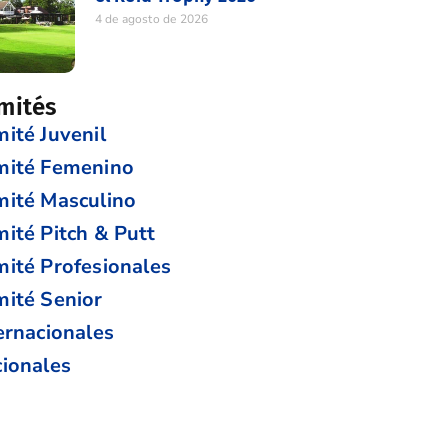
4 de agosto de 2026
mités
ité Juvenil
mité Femenino
ité Masculino
ité Pitch & Putt
ité Profesionales
ité Senior
ernacionales
ionales