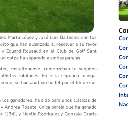
Co
ales
Marta López y José Luis Ballester son los
Com
to que han alcanzado al resolver a su favor
Co
 y Eduard Rousaud en el Club de Golf Sant
Com
 un golpe ha separado a ambas parejas.
Com
ster, castellonense, comenzaban la segunda
Com
golfistas catalanes. En esta segunda manga,
some, se han anotado un 64 por el 65 de sus
Com
Int
 los ganadores, ha sido para unos clásicos de
Nac
 y Andrea Rosete, única pareja que ha ganado
r (134), y Noelia Rodriguez y Gonzalo Gracia