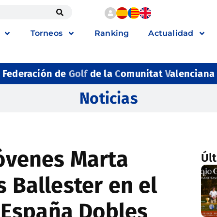
Torneos
Ranking
Actualidad
Federación de
Golf
de la
C
omunitat
V
alenciana
Noticias
jóvenes Marta
Úl
s Ballester en el
España Dobles