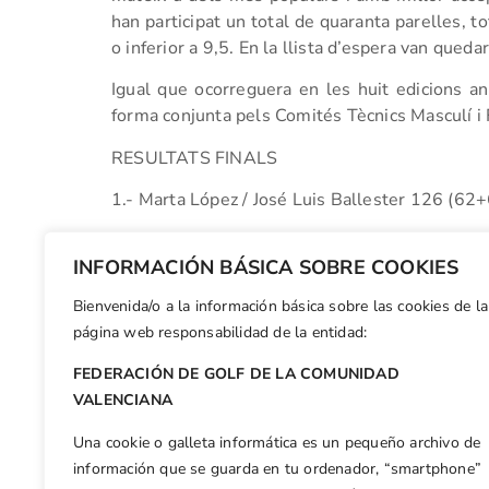
han participat un total de quaranta parelles, t
o inferior a 9,5. En la llista d’espera van queda
Igual que ocorreguera en les huit edicions ant
forma conjunta pels Comités Tècnics Masculí i
RESULTATS FINALS
1.- Marta López / José Luis Ballester 126 (62
2.- Andrea de Sentmenat / Eduard *Rousaud 
INFORMACIÓN BÁSICA SOBRE COOKIES
3.- Andrea *Rosete / Alberto Fernández 132 
Bienvenida/o a la información básica sobre las cookies de la
Facebook
X
WhatsApp
LinkedIn
Email
Compar
página web responsabilidad de la entidad:
FEDERACIÓN DE GOLF DE LA COMUNIDAD
Otras n
VALENCIANA
Antonio Llerena campeón del Gran Premio de Madrid de Golf Adaptado 2018
Una cookie o galleta informática es un pequeño archivo de
información que se guarda en tu ordenador, “smartphone”