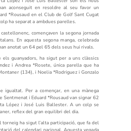
ta López i José Luis Ballester són els nous
han aconseguit en resoldre al seu favor un
ard *Rousaud en el Club de Golf Sant Cugat
colp ha separat a ambdues parelles.
, castellonenc, començaven la segona jornada
atalans. En aquesta segona manga, celebrada
n anotat un 64 pel 65 dels seus hui rivals.
 els guanyadors, ha sigut per a uns clàssics
ández i Andrea *Rosete, única parella que ha
Montaner (134), i Noelia *Rodriguez i Gonzalo
rme igualtat. Per a començar, en una mànega
 de Sentmenat i Eduard *Rousaud van signar 62
ta López i José Luis Ballester. A un colp se
ner, reflex del gran equilibri del dia.
 torneig ha sigut l’alta participació, que fa del
tació del calendari nacional. Aquesta vegada