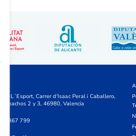
a
A
ón
 de L´Esport, Carrer d'Isaac Peral i Caballero,
P
 Despachos 2 y 3, 46980, Valencia
T
N
61 367 799
F