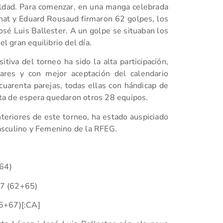
aldad. Para comenzar, en una manga celebrada
nat y Eduard Rousaud firmaron 62 golpes, los
sé Luis Ballester. A un golpe se situaban los
el gran equilibrio del día.
tiva del torneo ha sido la alta participación,
res y con mejor aceptación del calendario
 cuarenta parejas, todas ellas con hándicap de
ista de espera quedaron otros 28 equipos.
nteriores de este torneo, ha estado auspiciado
asculino y Femenino de la RFEG.
+64)
27 (62+65)
5+67)
[:CA]