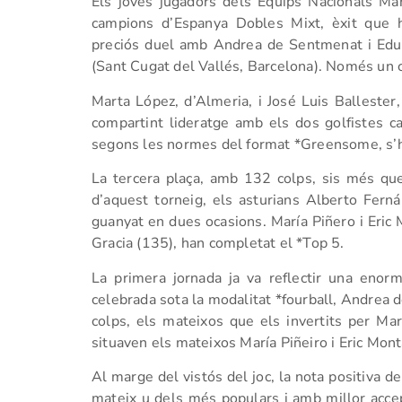
Els joves jugadors dels Equips Nacionals Mar
campions d’Espanya Dobles Mixt, èxit que 
preciós duel amb Andrea de Sentmenat i Edu
(Sant Cugat del Vallés, Barcelona). Només un 
Marta López, d’Almeria, i José Luis Ballester
compartint lideratge amb els dos golfistes c
segons les normes del format *Greensome, s’ha
La tercera plaça, amb 132 colps, sis més que
d’aquest torneig, els asturians Alberto Fern
guanyat en dues ocasions. María Piñero i Eric 
Gracia (135), han completat el *Top 5.
La primera jornada ja va reflectir una eno
celebrada sota la modalitat *fourball, Andrea
colps, els mateixos que els invertits per Mar
situaven els mateixos María Piñeiro i Eric Monta
Al marge del vistós del joc, la nota positiva del
mateix u dels més populars i amb millor accep