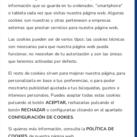
Dirección
información que se guarda en tu ordenador, “smartphone”
Centre de L´Esport, Carrer d'Isaac Peral i
o tableta cada vez que visitas nuestra página web. Algunas
Caballero, Nº 5, Despachos 2 y 3, 46980,
cookies son nuestras y otras pertenecen a empresas
Valencia
externas que prestan servicios para nuestra página web.
Teléfono
Las cookies pueden ser de varios tipos: las cookies técnicas
+34 961 367 799
son necesarias para que nuestra página web pueda
Email
funcionar, no necesitan de tu autorización y son las únicas
que tenemos activadas por defecto.
federacion@golfcv.com
El resto de cookies sirven para mejorar nuestra página, para
Aviso Legal
personalizarla en base a tus preferencias, o para poder
Política de Privacidad
mostrarte publicidad ajustada a tus búsquedas, gustos e
Transparencia
intereses personales. Puedes aceptar todas estas cookies
Normativa
pulsando el botón
ACEPTAR,
rechazarlas pulsando el
botón
RECHAZAR
o configurarlas clicando en el apartado
Federación
CONFIGURACIÓN DE COOKIES
.
Revista
Si quieres más información, consulta la
POLÍTICA DE
COOKIES
de nuestra página web.