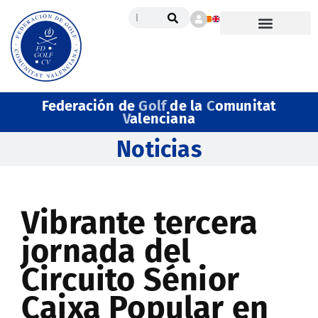
Federación de
Golf
de la
C
omunitat
V
alenciana
Noticias
Vibrante tercera
jornada del
Circuito Sénior
Caixa Popular en