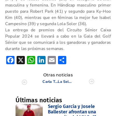
masculina y femenina. En Hándicap masculino primer
puesto para Robert Park (41) y segundo para Ky-Hoo
Kim (40), mientras que en féminas la mejor fue Isabel
Campesino (39) y segunda Lola Soler (36).
La entrega de premios del Circuito Sénior Caixa
Popular 2024 se llevará a cabo en la Gala del Golf
Sénior que se comunicará a los ganadoras y ganadoras
durante las próximas semanas.
Facebook
X
WhatsApp
LinkedIn
Email
Compartir
Otras noticias
Carla Tejedo jugará la final de la Escuela de la LPGA
La Selección Valenciana finaliza el Nacional de FFAA de Pitch&Putt 2024
Últimas noticias
Sergio García y Josele
Ballester afrontan una