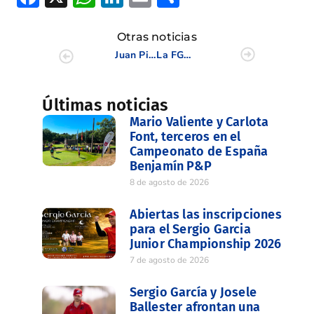
Otras noticias
Juan Pintor, en la reunión de Presidentes de FFAA
La FGCV acude a la presentación de EsportViu, el canal de retransmisiones deportivas
Últimas noticias
Mario Valiente y Carlota
Font, terceros en el
Campeonato de España
Benjamín P&P
8 de agosto de 2026
Abiertas las inscripciones
para el Sergio Garcia
Junior Championship 2026
7 de agosto de 2026
Sergio García y Josele
Ballester afrontan una