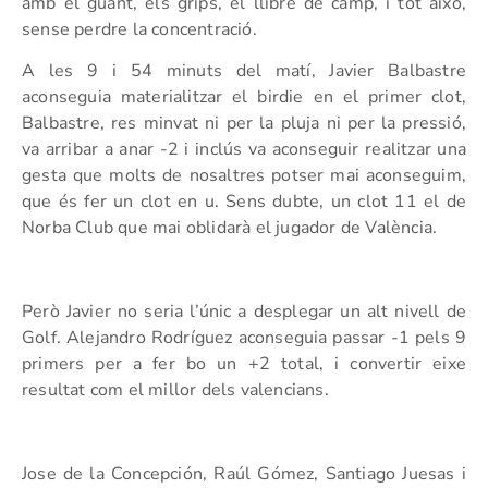
amb el guant, els grips, el llibre de camp, i tot això,
sense perdre la concentració.
A les 9 i 54 minuts del matí, Javier Balbastre
aconseguia materialitzar el birdie en el primer clot,
Balbastre, res minvat ni per la pluja ni per la pressió,
va arribar a anar -2 i inclús va aconseguir realitzar una
gesta que molts de nosaltres potser mai aconseguim,
que és fer un clot en u. Sens dubte, un clot 11 el de
Norba Club que mai oblidarà el jugador de València.
Però Javier no seria l’únic a desplegar un alt nivell de
Golf. Alejandro Rodríguez aconseguia passar -1 pels 9
primers per a fer bo un +2 total, i convertir eixe
resultat com el millor dels valencians.
Jose de la Concepción, Raúl Gómez, Santiago Juesas i