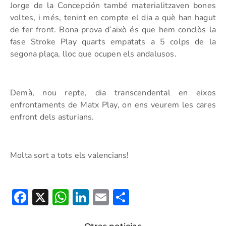
Jorge de la Concepción també materialitzaven bones
voltes, i més, tenint en compte el dia a què han hagut
de fer front. Bona prova d’això és que hem conclòs la
fase Stroke Play quarts empatats a 5 colps de la
segona plaça, lloc que ocupen els andalusos.
Demà, nou repte, dia transcendental en eixos
enfrontaments de Matx Play, on ens veurem les cares
enfront dels asturians.
Molta sort a tots els valencians!
Facebook
X
WhatsApp
LinkedIn
Email
Compartir