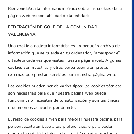
Bienvenida/o a la información básica sobre las cookies de la
página web responsabilidad de la entidad:
FEDERACIÓN DE GOLF DE LA COMUNIDAD
VALENCIANA
Una cookie o galleta informática es un pequeño archivo de
Dirección
información que se guarda en tu ordenador, “smartphone”
Centre de L´Esport, Carrer d'Isaac Peral i
o tableta cada vez que visitas nuestra página web. Algunas
Caballero, Nº 5, Despachos 2 y 3, 46980,
cookies son nuestras y otras pertenecen a empresas
Valencia
externas que prestan servicios para nuestra página web.
Teléfono
Las cookies pueden ser de varios tipos: las cookies técnicas
+34 961 367 799
son necesarias para que nuestra página web pueda
Email
funcionar, no necesitan de tu autorización y son las únicas
federacion@golfcv.com
que tenemos activadas por defecto.
El resto de cookies sirven para mejorar nuestra página, para
Aviso Legal
personalizarla en base a tus preferencias, o para poder
Política de Privacidad
mostrarte publicidad ajustada a tus búsquedas, gustos e