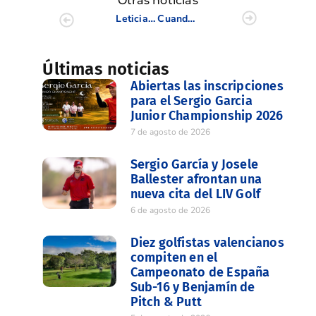
Otras noticias
Leticia Bravo, nueva colaboradora nutricionista de la FGCV
Cuando el talento se junta con el milagro de Medinah
Últimas noticias
Abiertas las inscripciones
para el Sergio Garcia
Junior Championship 2026
7 de agosto de 2026
Sergio García y Josele
Ballester afrontan una
nueva cita del LIV Golf
6 de agosto de 2026
Diez golfistas valencianos
compiten en el
Campeonato de España
Sub-16 y Benjamín de
Pitch & Putt