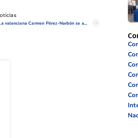
oticias
La valenciana Carmen Pérez-Narbón se adjudica su primer trofeo en el Circuito Universitario estadounidense
Co
Com
Co
Com
Com
Com
Com
Int
Nac