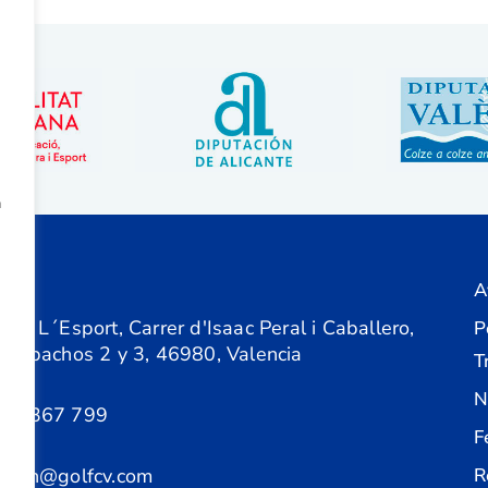
a
A
ón
 de L´Esport, Carrer d'Isaac Peral i Caballero,
P
 Despachos 2 y 3, 46980, Valencia
T
N
61 367 799
F
acion@golfcv.com
R