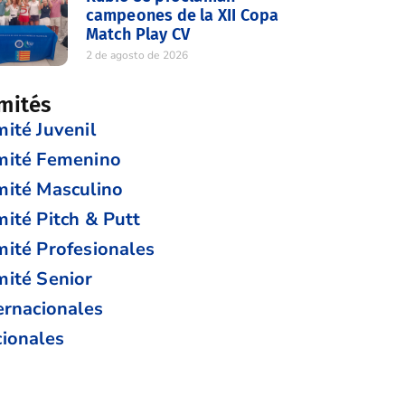
campeones de la XII Copa
Match Play CV
2 de agosto de 2026
mités
ité Juvenil
mité Femenino
ité Masculino
ité Pitch & Putt
ité Profesionales
ité Senior
ernacionales
ionales