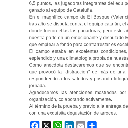
6,5 puntos, las jugadoras integrantes del equ
ganado al equipo de Cataluña.
En el magnífico campo de El Bosque (Valenc
tras año se disputa contra el equipo catalán, e
donde fueron ellas las ganadoras, pero este añ
nuestra parte en un emocionante y disputado M
que emplear a fondo para contrarrestar es excel
El campo estaba en excelentes condiciones, 
esplendido y una climatología propia de nuestra 
Como anécdota destacaremos que se encontr
que provocó la "distracción" de más de una j
respondiendo a los saludos y posando fotográf
jornada.
Agradecemos las atenciones mostradas por 
organización, colaborando activamente.
Al término de la prueba y previo a la entrega d
con una exquisita degustación de arroces.
Facebook
X
WhatsApp
LinkedIn
Email
Compar