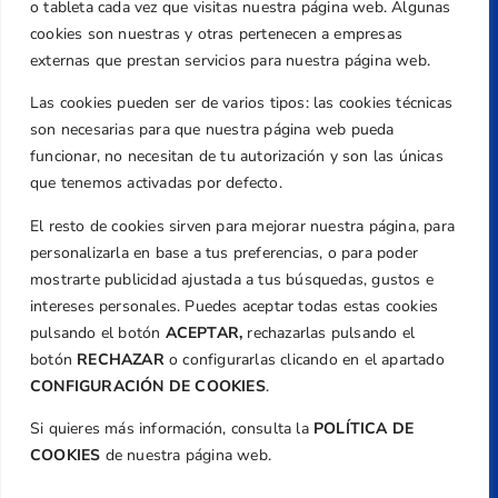
Centre de L´Esport, Carrer d'Isaac Peral i
o tableta cada vez que visitas nuestra página web. Algunas
Caballero, Nº 5, Despachos 2 y 3, 46980,
cookies son nuestras y otras pertenecen a empresas
Valencia
externas que prestan servicios para nuestra página web.
Teléfono
Las cookies pueden ser de varios tipos: las cookies técnicas
+34 961 367 799
son necesarias para que nuestra página web pueda
Email
funcionar, no necesitan de tu autorización y son las únicas
federacion@golfcv.com
que tenemos activadas por defecto.
El resto de cookies sirven para mejorar nuestra página, para
Aviso Legal
personalizarla en base a tus preferencias, o para poder
Política de Privacidad
mostrarte publicidad ajustada a tus búsquedas, gustos e
Transparencia
intereses personales. Puedes aceptar todas estas cookies
Normativa
pulsando el botón
ACEPTAR,
rechazarlas pulsando el
botón
RECHAZAR
o configurarlas clicando en el apartado
Federación
CONFIGURACIÓN DE COOKIES
.
Revista
Si quieres más información, consulta la
POLÍTICA DE
COOKIES
de nuestra página web.