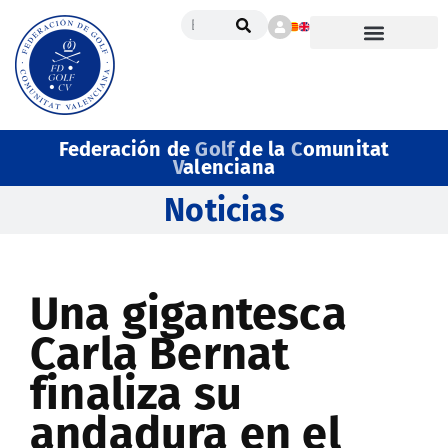
Federación de
Golf
de la
C
omunitat
V
alenciana
Noticias
Una gigantesca
Carla Bernat
finaliza su
andadura en el