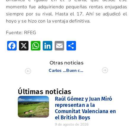
momento fue adquiriendo pequeñas rentas enjugadas
siempre por su rival. Hasta el 17. Ahí se adjudicó el
hoyo y se hizo con la ventaja definitiva.
Fuente: RFEG
Facebook
X
WhatsApp
LinkedIn
Email
Compartir
Otras noticias
Carlos Abril y Josele Ballester mantienen el tipo en el Cto de Europa Amateur Masculino 2022
Buen comienzo de Amelia Alonso en el Cto de España Senior Femenino
Últimas noticias
Raúl Gómez y Juan Miró
representan a la
Comunitat Valenciana en
el British Boys
9 de agosto de 2026