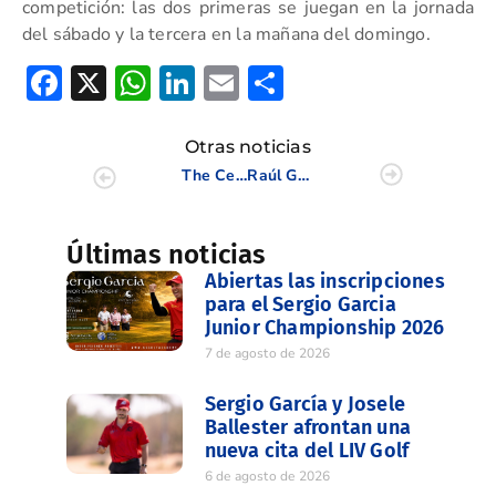
competición: las dos primeras se juegan en la jornada
del sábado y la tercera en la mañana del domingo.
Facebook
X
WhatsApp
LinkedIn
Email
Compartir
Otras noticias
The Celts Levante, firmes tras la J.9 de la Liguilla Senior ALC
Raúl Gómez finaliza T18 su aventura asiática
Últimas noticias
Abiertas las inscripciones
para el Sergio Garcia
Junior Championship 2026
7 de agosto de 2026
Sergio García y Josele
Ballester afrontan una
nueva cita del LIV Golf
6 de agosto de 2026