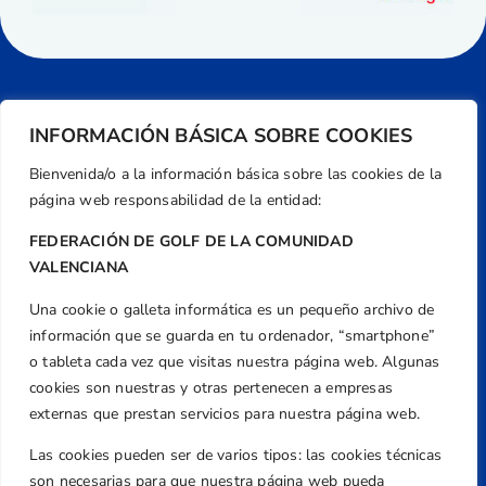
INFORMACIÓN BÁSICA SOBRE COOKIES
Bienvenida/o a la información básica sobre las cookies de la
página web responsabilidad de la entidad:
FEDERACIÓN DE GOLF DE LA COMUNIDAD
VALENCIANA
Una cookie o galleta informática es un pequeño archivo de
Dirección
información que se guarda en tu ordenador, “smartphone”
Centre de L´Esport, Carrer d'Isaac Peral i
o tableta cada vez que visitas nuestra página web. Algunas
Caballero, Nº 5, Despachos 2 y 3, 46980,
cookies son nuestras y otras pertenecen a empresas
Valencia
externas que prestan servicios para nuestra página web.
Teléfono
Las cookies pueden ser de varios tipos: las cookies técnicas
+34 961 367 799
son necesarias para que nuestra página web pueda