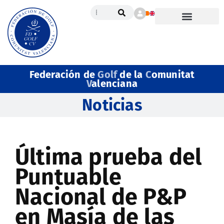
Federación de
Golf
de la
C
omunitat
V
alenciana
Noticias
Última prueba del
Puntuable
Nacional de P&P
en Masía de las