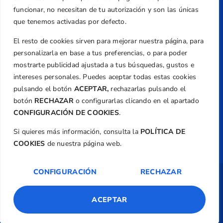
Email
funcionar, no necesitan de tu autorización y son las únicas
federacion@golfcv.com
que tenemos activadas por defecto.
El resto de cookies sirven para mejorar nuestra página, para
Aviso Legal
personalizarla en base a tus preferencias, o para poder
Política de Privacidad
mostrarte publicidad ajustada a tus búsquedas, gustos e
Transparencia
intereses personales. Puedes aceptar todas estas cookies
Normativa
pulsando el botón
ACEPTAR,
rechazarlas pulsando el
botón
RECHAZAR
o configurarlas clicando en el apartado
Federación
CONFIGURACIÓN DE COOKIES
.
Revista
Si quieres más información, consulta la
POLÍTICA DE
COOKIES
de nuestra página web.
CONFIGURACIÓN
RECHAZAR
Copyright ©
Federación de Golf de la
Comunitat Valenciana
| Diseño:
TecnoQuatre
ACEPTAR