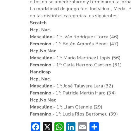
ellos no se amedrentaron y terminaron la jorna
La modalidad de juego fue: Individual, Medal P
en las distintas categorías los siguientes:
Scratch
Hcp. Nac.
Masculino.-
1º: Iván Rodríguez Torca (46)
Femenino.-
1ª: Belén Amorós Benet (47)
Hcp.No Nac
Masculino.-
1º: Mario Martínez Llopis (56)
Femenino.
– 1ª: Carla Herrero Cantero (61)
Handicap
Hcp. Nac.
Masculino.-
1º: José Talavera Lara (32)
Femenino.-
1ª: Patricia Martín Haro (34)
Hcp.No Nac
Masculino.-
1º: Liam Glennie (29)
Femenino.-
1ª: Lucia Rios Bertomeu (39)
Facebook
X
WhatsApp
LinkedIn
Email
Compar