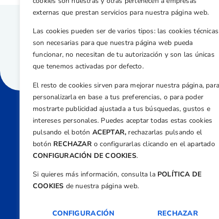
cookies son nuestras y otras pertenecen a empresas
externas que prestan servicios para nuestra página web.
Las cookies pueden ser de varios tipos: las cookies técnicas
son necesarias para que nuestra página web pueda
funcionar, no necesitan de tu autorización y son las únicas
que tenemos activadas por defecto.
El resto de cookies sirven para mejorar nuestra página, par
personalizarla en base a tus preferencias, o para poder
mostrarte publicidad ajustada a tus búsquedas, gustos e
intereses personales. Puedes aceptar todas estas cookies
Direcci
pulsando el botón
ACEPTAR,
rechazarlas pulsando el
Centre
botón
RECHAZAR
o configurarlas clicando en el apartado
Nº 5,
CONFIGURACIÓN DE COOKIES
.
Teléfono
Si quieres más información, consulta la
POLÍTICA DE
+34 9
COOKIES
de nuestra página web.
Email
feder
CONFIGURACIÓN
RECHAZAR