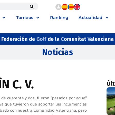
Torneos
Ranking
Actualidad
Federación de
Golf
de la
C
omunitat
V
alenciana
Noticias
 C. V.
Úl
e cuarenta y dos, fueron "pasados por agua"
ya que tuvieron que soportar las inclemencias
ebado con nuestra Comunidad Valenciana, pero