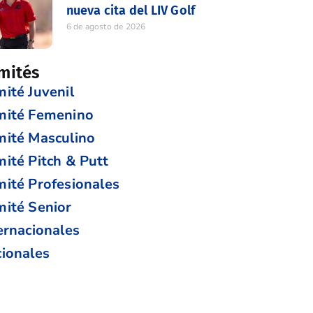
nueva cita del LIV Golf
6 de agosto de 2026
mités
ité Juvenil
mité Femenino
ité Masculino
ité Pitch & Putt
ité Profesionales
ité Senior
ernacionales
ionales