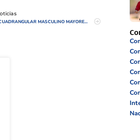
oticias
CUADRANGULAR MASCULINO MAYORES DE 21 AÑOS DE LA C. V.
Co
Com
Co
Com
Com
Com
Com
Int
Nac