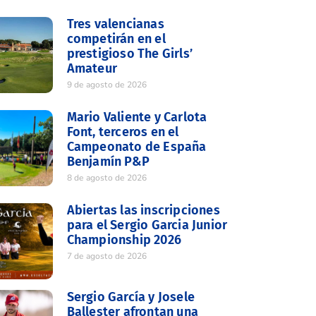
Tres valencianas
competirán en el
prestigioso The Girls’
Amateur
9 de agosto de 2026
Mario Valiente y Carlota
Font, terceros en el
Campeonato de España
Benjamín P&P
8 de agosto de 2026
Abiertas las inscripciones
para el Sergio Garcia Junior
Championship 2026
7 de agosto de 2026
Sergio García y Josele
Ballester afrontan una