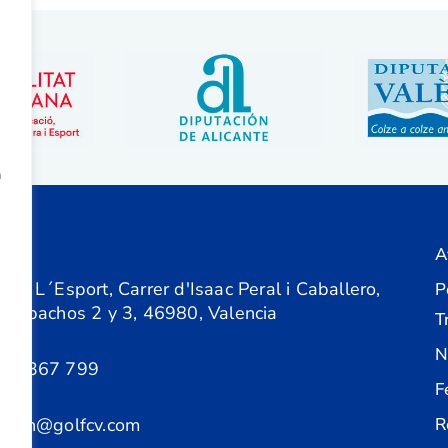
a
A
ón
 de L´Esport, Carrer d'Isaac Peral i Caballero,
P
 Despachos 2 y 3, 46980, Valencia
T
N
61 367 799
F
acion@golfcv.com
R